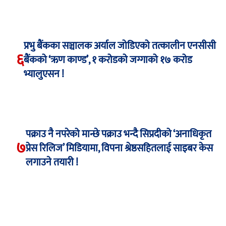
प्रभु बैंकका सञ्चालक अर्याल जोडिएको तत्कालीन एनसीसी
६
बैंकको ‘ऋण काण्ड’, १ करोडको जग्गाको १७ करोड
भ्यालुएसन !
पक्राउ नै नपरेको मान्छे पक्राउ भन्दै सिप्रदीको ‘अनाधिकृत
७
प्रेस रिलिज’ मिडियामा, विपना श्रेष्ठसहितलाई साइबर केस
लगाउने तयारी !