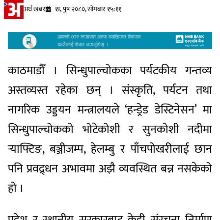
अर्थ खबर
१६ पुष २०८०, सोमबार १५:११
काठमाडौँ । सिन्धुपाल्चोकका पर्यटकीय गन्तव्य
अस्तव्यस्त रहेका छन् । संस्कृति, पर्यटन तथा
नागरिक उड्डयन मन्त्रालयले ‘हन्ड्रेड डेस्टिनेसन’ मा
सिन्धुपाल्चोकको भोटेकोशी र सुनकोशी नदीमा
र्‍याफ्टिङ, बञ्जीजम्प, हेलम्बु र पाँचपोखरीलाई छान
पनि प्रवद्र्धन अभावमा अझै व्यवस्थित बन्न नसकेको
हो ।
प्रदेश र स्थानीय सरकारबाट केही संरचना निर्माण