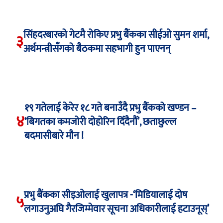
सिंहदरबारको गेटमै रोकिए प्रभु बैंकका सीईओ सुमन शर्मा,
३
अर्थमन्त्रीसँगको बैठकमा सहभागी हुन पाएनन्
१९ गतेलाई केरेर १८ गते बनाउँदै प्रभु बैंकको खण्डन –
४
‘बिगतका कमजोरी दोहोरिन दिँदैनौं’, छताछुल्ल
बदमासीबारे मौन !
प्रभु बैंकका सीइओलाई खुलापत्र -‘मिडियालाई दोष
५
लगाउनुअघि गैरजिम्मेवार सूचना अधिकारीलाई हटाउनूस्’