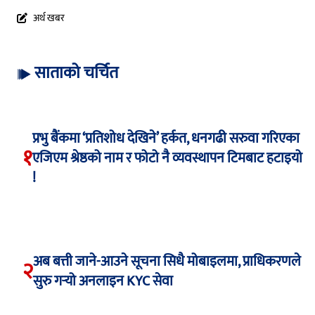
अर्थ खबर
साताको चर्चित
प्रभु बैंकमा ‘प्रतिशोध देखिने’ हर्कत, धनगढी सरुवा गरिएका
१
एजिएम श्रेष्ठको नाम र फोटो नै व्यवस्थापन टिमबाट हटाइयो
!
अब बत्ती जाने-आउने सूचना सिधै मोबाइलमा, प्राधिकरणले
२
सुरु गर्‍यो अनलाइन KYC सेवा