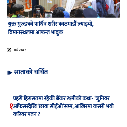
युक्त गुरुङको पार्थिव शरीर काठमाडौं ल्याइयो,
विमानस्थलमा आफन्त भावुक
अर्थ खबर
साताको चर्चित
प्रहरी हिरासतमा रहेकी बैंकर रश्मीको कथा- ‘जुनियर
१
अफिसरदेखि ‘छाया सीईओ’सम्म, आखिरमा कसरी भयो
करियर पतन ?