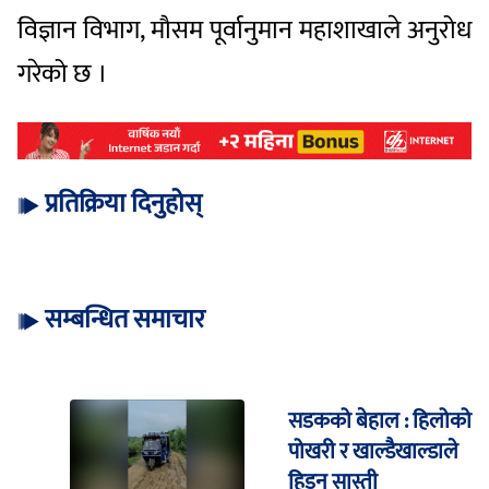
विज्ञान विभाग, मौसम पूर्वानुमान महाशाखाले अनुरोध
गरेको छ ।
प्रतिक्रिया दिनुहोस्
सम्बन्धित समाचार
सडकको बेहाल : हिलोको
पोखरी र खाल्डैखाल्डाले
हिड्न सास्ती