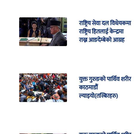
राष्ट्रिय सेवा दल विधेयकमा
राष्ट्रिय हितलाई केन्द्रमा
राख्न आङदेम्बेको आग्रह
युक्त गुरुङको पार्थिव शरीर
काठमाडौं
ल्याइयो(तस्बिरहरु)