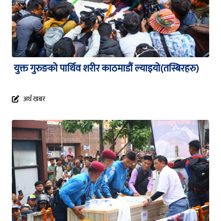
युक्त गुरुङको पार्थिव शरीर काठमाडौं ल्याइयो(तस्बिरहरु)
अर्थ खबर