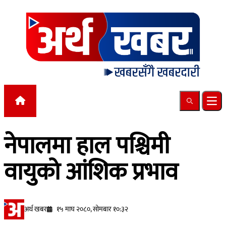
Skip to content
Search
Ope
नेपालमा हाल पश्चिमी
वायुको आंशिक प्रभाव
अर्थ खबर
१५ माघ २०८०, सोमबार १०:३२