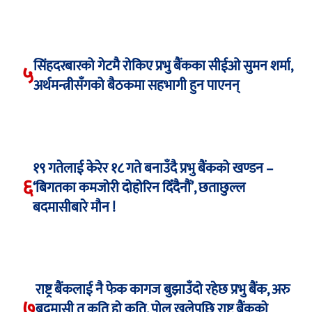
सिंहदरबारको गेटमै रोकिए प्रभु बैंकका सीईओ सुमन शर्मा,
५
अर्थमन्त्रीसँगको बैठकमा सहभागी हुन पाएनन्
१९ गतेलाई केरेर १८ गते बनाउँदै प्रभु बैंकको खण्डन –
६
‘बिगतका कमजोरी दोहोरिन दिँदैनौं’, छताछुल्ल
बदमासीबारे मौन !
राष्ट्र बैंकलाई नै फेक कागज बुझाउँदो रहेछ प्रभु बैंक, अरु
७
बदमासी त कति हो कति, पोल खुलेपछि राष्ट्र बैंकको