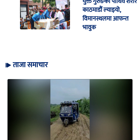
युक्त गुरुङको पार्थिव शरीर
काठमाडौं ल्याइयो,
विमानस्थलमा आफन्त
भावुक
ताजा समाचार