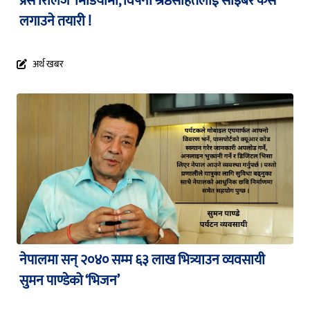
प्रेस रिलिज’ मिडियामा, विपना श्रेष्ठसहितलाई साइबर केस
लगाउने तयारी !
अर्थ खबर
नेपालमा सन् २०४० सम्म ६३ लाख भित्र्याउन व्यवसायी
सुमन पाण्डेको ‘भिजन’