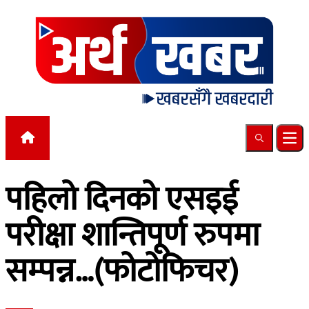
Skip to content
Search
Ope
पहिलो दिनको एसइई
परीक्षा शान्तिपूर्ण रुपमा
सम्पन्न…(फोटोफिचर)