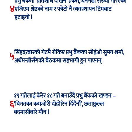
प्रभु बैंकमा ‘प्रतिशोध देखिने’ हर्कत, धनगढी सरुवा गरिएका
४
एजिएम श्रेष्ठको नाम र फोटो नै व्यवस्थापन टिमबाट
हटाइयो !
सिंहदरबारको गेटमै रोकिए प्रभु बैंकका सीईओ सुमन शर्मा,
५
अर्थमन्त्रीसँगको बैठकमा सहभागी हुन पाएनन्
१९ गतेलाई केरेर १८ गते बनाउँदै प्रभु बैंकको खण्डन –
६
‘बिगतका कमजोरी दोहोरिन दिँदैनौं’, छताछुल्ल
बदमासीबारे मौन !