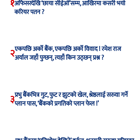
१
अफिसरदेखि ‘छाया सीईओ’सम्म, आखिरमा कसरी भयो
करियर पतन ?
एकपछि अर्को बैंक, एकपछि अर्को विवाद ! रमेश राज
२
अर्याल जहाँ पुग्छन्, त्यहाँ किन उठ्छन् प्रश्न ?
प्रभु बैंकभित्र गुट, फुट र झुटको खेल, श्रेष्ठलाई सरुवा गर्ने
३
प्लान पास, ‘बैंकको प्रगतिको प्लान फेल !’