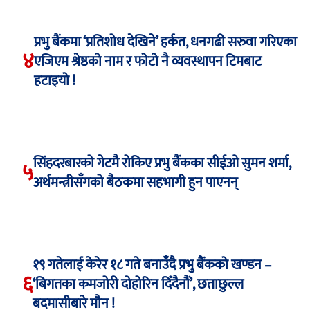
प्रभु बैंकमा ‘प्रतिशोध देखिने’ हर्कत, धनगढी सरुवा गरिएका
४
एजिएम श्रेष्ठको नाम र फोटो नै व्यवस्थापन टिमबाट
हटाइयो !
सिंहदरबारको गेटमै रोकिए प्रभु बैंकका सीईओ सुमन शर्मा,
५
अर्थमन्त्रीसँगको बैठकमा सहभागी हुन पाएनन्
१९ गतेलाई केरेर १८ गते बनाउँदै प्रभु बैंकको खण्डन –
६
‘बिगतका कमजोरी दोहोरिन दिँदैनौं’, छताछुल्ल
बदमासीबारे मौन !