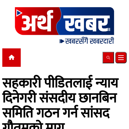
Skip to content
Search
Ope
सहकारी पीडितलाई न्याय
दिनेगरी संसदीय छानबिन
समिति गठन गर्न सांसद
गौतमको माग