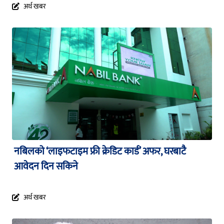
अर्थ खबर
नबिलको ‘लाइफटाइम फ्री क्रेडिट कार्ड’ अफर, घरबाटै
आवेदन दिन सकिने
अर्थ खबर