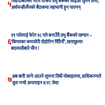
सिंहदरबारको गेटमै रोकिए प्रभु बैंकका सीईओ सुमन शर्मा,
५
अर्थमन्त्रीसँगको बैठकमा सहभागी हुन पाएनन्
१९ गतेलाई केरेर १८ गते बनाउँदै प्रभु बैंकको खण्डन –
६
‘बिगतका कमजोरी दोहोरिन दिँदैनौं’, छताछुल्ल
बदमासीबारे मौन !
अब बत्ती जाने-आउने सूचना सिधै मोबाइलमा, प्राधिकरणले
७
सुरु गर्‍यो अनलाइन KYC सेवा