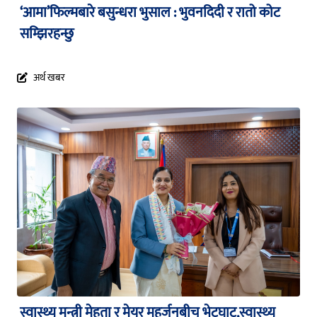
‘आमा’फिल्मबारे बसुन्धरा भुसाल : भुवनदिदी र रातो कोट
सम्झिरहन्छु
अर्थ खबर
स्वास्थ्य मन्त्री मेहता र मेयर महर्जनबीच भेटघाट,स्वास्थ्य