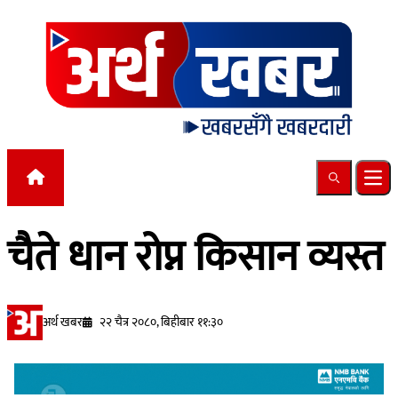
Skip to content
Search
Ope
चैते धान रोप्न किसान व्यस्त
अर्थ खबर
२२ चैत्र २०८०, बिहीबार ११:३०