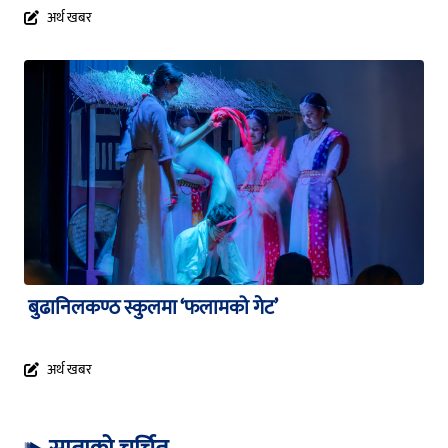
अर्थ खबर
बुढानिलकण्ठ स्कुलमा ‘फलामको गेट’
अर्थ खबर