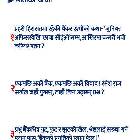
साताको चर्चित
प्रहरी हिरासतमा रहेकी बैंकर रश्मीको कथा- ‘जुनियर
१
अफिसरदेखि ‘छाया सीईओ’सम्म, आखिरमा कसरी भयो
करियर पतन ?
एकपछि अर्को बैंक, एकपछि अर्को विवाद ! रमेश राज
२
अर्याल जहाँ पुग्छन्, त्यहाँ किन उठ्छन् प्रश्न ?
प्रभु बैंकभित्र गुट, फुट र झुटको खेल, श्रेष्ठलाई सरुवा गर्ने
३
प्लान पास, ‘बैंकको प्रगतिको प्लान फेल !’