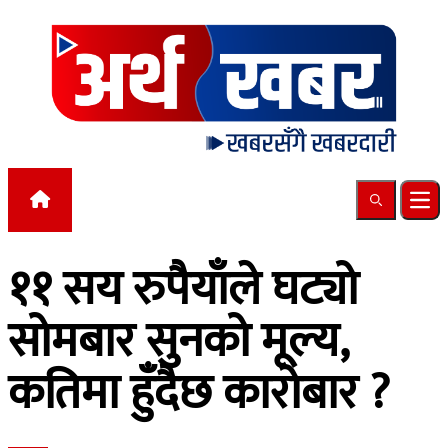
Skip to content
Search
Ope
११ सय रुपैयाँले घट्यो
सोमबार सुनको मूल्य,
कतिमा हुँदैछ कारोबार ?