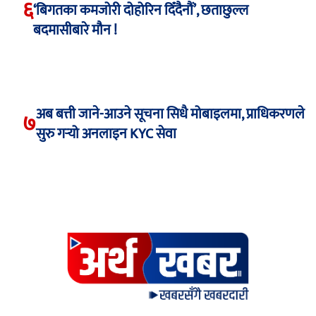
६
‘बिगतका कमजोरी दोहोरिन दिँदैनौं’, छताछुल्ल
बदमासीबारे मौन !
अब बत्ती जाने-आउने सूचना सिधै मोबाइलमा, प्राधिकरणले
७
सुरु गर्‍यो अनलाइन KYC सेवा