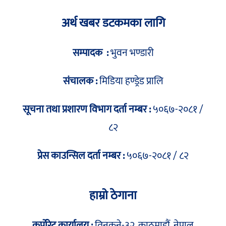
अर्थ खबर डटकमका लागि
सम्पादक :
भुवन भण्डारी
संचालक :
मिडिया हण्ड्रेड प्रालि
सूचना तथा प्रशारण विभाग दर्ता नम्बर :
५०६७-२०८१ /
८२
प्रेस काउन्सिल दर्ता नम्बर :
५०६७-२०८१ / ८२
हाम्रो ठेगाना
कर्पोरेट कार्यालय :
तिनकुने-३२, काठमाडौं, नेपाल