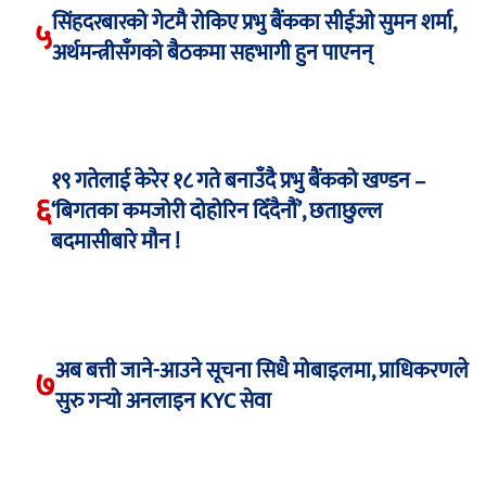
सिंहदरबारको गेटमै रोकिए प्रभु बैंकका सीईओ सुमन शर्मा,
५
अर्थमन्त्रीसँगको बैठकमा सहभागी हुन पाएनन्
१९ गतेलाई केरेर १८ गते बनाउँदै प्रभु बैंकको खण्डन –
६
‘बिगतका कमजोरी दोहोरिन दिँदैनौं’, छताछुल्ल
बदमासीबारे मौन !
अब बत्ती जाने-आउने सूचना सिधै मोबाइलमा, प्राधिकरणले
७
सुरु गर्‍यो अनलाइन KYC सेवा