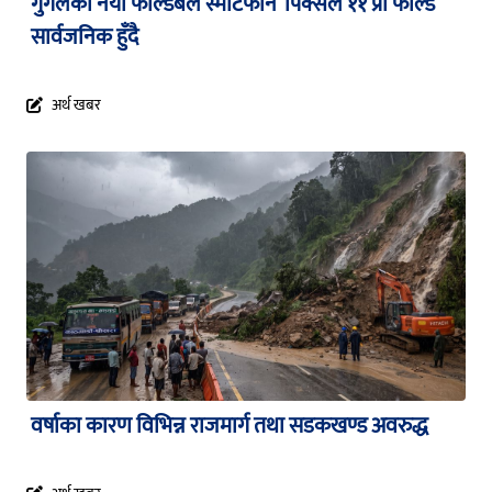
गुगलको नयाँ फोल्डेबल स्मार्टफोन ‘पिक्सेल ११ प्रो फोल्ड’
सार्वजनिक हुँदै
अर्थ खबर
वर्षाका कारण विभिन्न राजमार्ग तथा सडकखण्ड अवरुद्ध