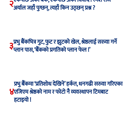
एकपछि अर्को बैंक, एकपछि अर्को विवाद ! रमेश राज
२
अर्याल जहाँ पुग्छन्, त्यहाँ किन उठ्छन् प्रश्न ?
प्रभु बैंकभित्र गुट, फुट र झुटको खेल, श्रेष्ठलाई सरुवा गर्ने
३
प्लान पास, ‘बैंकको प्रगतिको प्लान फेल !’
प्रभु बैंकमा ‘प्रतिशोध देखिने’ हर्कत, धनगढी सरुवा गरिएका
४
एजिएम श्रेष्ठको नाम र फोटो नै व्यवस्थापन टिमबाट
हटाइयो !