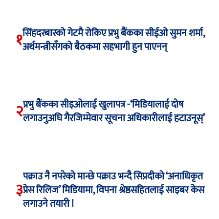
सिंहदरबारको गेटमै रोकिए प्रभु बैंकका सीईओ सुमन शर्मा,
१
अर्थमन्त्रीसँगको बैठकमा सहभागी हुन पाएनन्
प्रभु बैंकका सीइओलाई खुलापत्र -‘मिडियालाई दोष
२
लगाउनुअघि गैरजिम्मेवार सूचना अधिकारीलाई हटाउनूस्’
पक्राउ नै नपरेको मान्छे पक्राउ भन्दै सिप्रदीको ‘अनाधिकृत
३
प्रेस रिलिज’ मिडियामा, विपना श्रेष्ठसहितलाई साइबर केस
लगाउने तयारी !