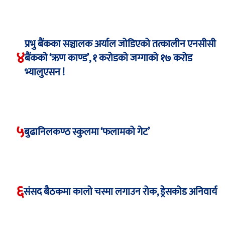
प्रभु बैंकका सञ्चालक अर्याल जोडिएको तत्कालीन एनसीसी
४
बैंकको ‘ऋण काण्ड’, १ करोडको जग्गाको १७ करोड
भ्यालुएसन !
५
बुढानिलकण्ठ स्कुलमा ‘फलामको गेट’
६
संसद बैठकमा कालो चस्मा लगाउन रोक, ड्रेसकोड अनिवार्य