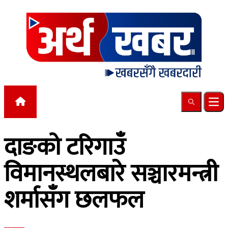
Skip to content
Search
Ope
दाङको टरिगाउँ
विमानस्थलबारे सञ्चारमन्त्री
शर्मासँग छलफल