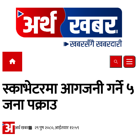
Skip to content
Search
Ope
स्काभेटरमा आगजनी गर्ने ५
जना पक्राउ
अर्थ खबर
२९ पुष २०८०, आईतवार १२:५९