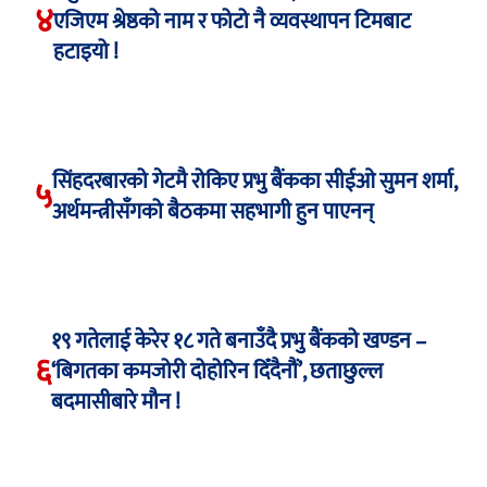
४
एजिएम श्रेष्ठको नाम र फोटो नै व्यवस्थापन टिमबाट
हटाइयो !
सिंहदरबारको गेटमै रोकिए प्रभु बैंकका सीईओ सुमन शर्मा,
५
अर्थमन्त्रीसँगको बैठकमा सहभागी हुन पाएनन्
१९ गतेलाई केरेर १८ गते बनाउँदै प्रभु बैंकको खण्डन –
६
‘बिगतका कमजोरी दोहोरिन दिँदैनौं’, छताछुल्ल
बदमासीबारे मौन !