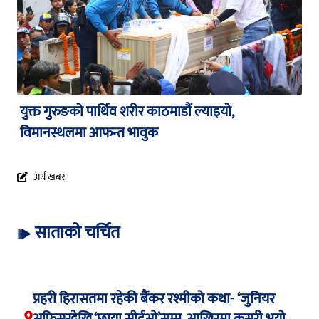
युक्त गुरुङको पार्थिव शरीर काठमाडौं ल्याइयो,
विमानस्थलमा आफन्त भावुक
अर्थ खबर
साताको चर्चित
प्रहरी हिरासतमा रहेकी बैंकर रश्मीको कथा- ‘जुनियर
१
अफिसरदेखि ‘छाया सीईओ’सम्म, आखिरमा कसरी भयो