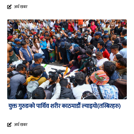
अर्थ खबर
युक्त गुरुङको पार्थिव शरीर काठमाडौं ल्याइयो(तस्बिरहरु)
अर्थ खबर