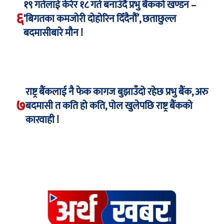
१९ गतेलाई केरेर १८ गते बनाउँदै प्रभु बैंकको खण्डन –
६
‘बिगतका कमजोरी दोहोरिन दिँदैनौं’, छताछुल्ल
बदमासीबारे मौन !
राष्ट्र बैंकलाई नै फेक कागज बुझाउँदो रहेछ प्रभु बैंक, अरु
७
बदमासी त कति हो कति, पोल खुलेपछि राष्ट्र बैंकको
कारवाही !