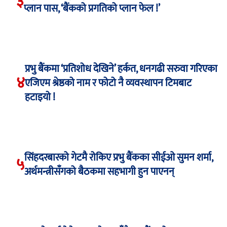
३
प्लान पास, ‘बैंकको प्रगतिको प्लान फेल !’
प्रभु बैंकमा ‘प्रतिशोध देखिने’ हर्कत, धनगढी सरुवा गरिएका
४
एजिएम श्रेष्ठको नाम र फोटो नै व्यवस्थापन टिमबाट
हटाइयो !
सिंहदरबारको गेटमै रोकिए प्रभु बैंकका सीईओ सुमन शर्मा,
५
अर्थमन्त्रीसँगको बैठकमा सहभागी हुन पाएनन्