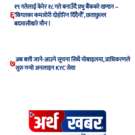
१९ गतेलाई केरेर १८ गते बनाउँदै प्रभु बैंकको खण्डन –
६
‘बिगतका कमजोरी दोहोरिन दिँदैनौं’, छताछुल्ल
बदमासीबारे मौन !
अब बत्ती जाने-आउने सूचना सिधै मोबाइलमा, प्राधिकरणले
७
सुरु गर्‍यो अनलाइन KYC सेवा