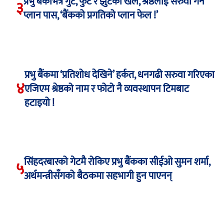
प्रभु बैंकभित्र गुट, फुट र झुटको खेल, श्रेष्ठलाई सरुवा गर्ने
३
प्लान पास, ‘बैंकको प्रगतिको प्लान फेल !’
प्रभु बैंकमा ‘प्रतिशोध देखिने’ हर्कत, धनगढी सरुवा गरिएका
४
एजिएम श्रेष्ठको नाम र फोटो नै व्यवस्थापन टिमबाट
हटाइयो !
सिंहदरबारको गेटमै रोकिए प्रभु बैंकका सीईओ सुमन शर्मा,
५
अर्थमन्त्रीसँगको बैठकमा सहभागी हुन पाएनन्