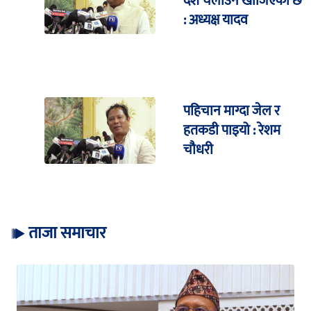
देश चलाउन खोजिएको छ
: अध्यक्ष यादव
पहिचान माग्दा जेल र
हतकडी पाइयो : रेशम
चौधरी
ताजा समाचार