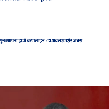
ा पुनस्र्थापना हाम्रो बटमलाइन : डा.धवलशमशेर जबरा