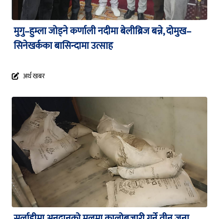
मुगु–हुम्ला जोड्ने कर्णाली नदीमा बेलीब्रिज बन्ने, दोमुख–
सिनेखर्कका बासिन्दामा उत्साह
अर्थ खबर
सर्लाहीमा अनुदानको मलमा कालोबजारी गर्ने तीन जना