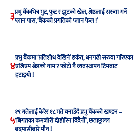
प्रभु बैंकभित्र गुट, फुट र झुटको खेल, श्रेष्ठलाई सरुवा गर्ने
३
प्लान पास, ‘बैंकको प्रगतिको प्लान फेल !’
प्रभु बैंकमा ‘प्रतिशोध देखिने’ हर्कत, धनगढी सरुवा गरिएका
४
एजिएम श्रेष्ठको नाम र फोटो नै व्यवस्थापन टिमबाट
हटाइयो !
१९ गतेलाई केरेर १८ गते बनाउँदै प्रभु बैंकको खण्डन –
५
‘बिगतका कमजोरी दोहोरिन दिँदैनौं’, छताछुल्ल
बदमासीबारे मौन !