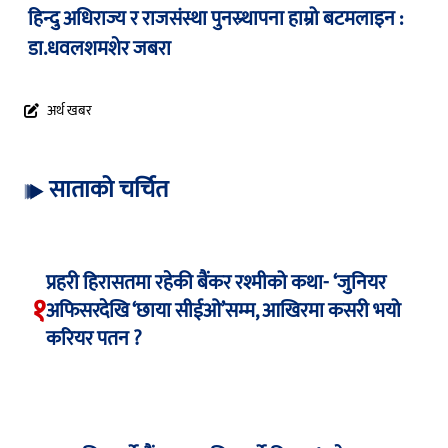
हिन्दु अधिराज्य र राजसंस्था पुनस्र्थापना हाम्रो बटमलाइन :
डा.धवलशमशेर जबरा
अर्थ खबर
साताको चर्चित
प्रहरी हिरासतमा रहेकी बैंकर रश्मीको कथा- ‘जुनियर
१
अफिसरदेखि ‘छाया सीईओ’सम्म, आखिरमा कसरी भयो
करियर पतन ?