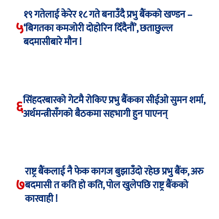
१९ गतेलाई केरेर १८ गते बनाउँदै प्रभु बैंकको खण्डन –
५
‘बिगतका कमजोरी दोहोरिन दिँदैनौं’, छताछुल्ल
बदमासीबारे मौन !
सिंहदरबारको गेटमै रोकिए प्रभु बैंकका सीईओ सुमन शर्मा,
६
अर्थमन्त्रीसँगको बैठकमा सहभागी हुन पाएनन्
राष्ट्र बैंकलाई नै फेक कागज बुझाउँदो रहेछ प्रभु बैंक, अरु
७
बदमासी त कति हो कति, पोल खुलेपछि राष्ट्र बैंकको
कारवाही !