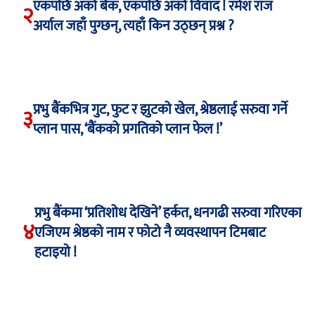
एकपछि अर्को बैंक, एकपछि अर्को विवाद ! रमेश राज
२
अर्याल जहाँ पुग्छन्, त्यहाँ किन उठ्छन् प्रश्न ?
प्रभु बैंकभित्र गुट, फुट र झुटको खेल, श्रेष्ठलाई सरुवा गर्ने
३
प्लान पास, ‘बैंकको प्रगतिको प्लान फेल !’
प्रभु बैंकमा ‘प्रतिशोध देखिने’ हर्कत, धनगढी सरुवा गरिएका
४
एजिएम श्रेष्ठको नाम र फोटो नै व्यवस्थापन टिमबाट
हटाइयो !