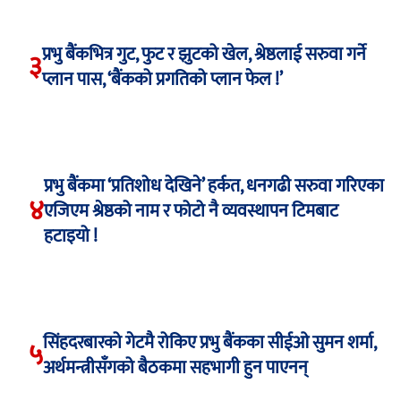
प्रभु बैंकभित्र गुट, फुट र झुटको खेल, श्रेष्ठलाई सरुवा गर्ने
३
प्लान पास, ‘बैंकको प्रगतिको प्लान फेल !’
प्रभु बैंकमा ‘प्रतिशोध देखिने’ हर्कत, धनगढी सरुवा गरिएका
४
एजिएम श्रेष्ठको नाम र फोटो नै व्यवस्थापन टिमबाट
हटाइयो !
सिंहदरबारको गेटमै रोकिए प्रभु बैंकका सीईओ सुमन शर्मा,
५
अर्थमन्त्रीसँगको बैठकमा सहभागी हुन पाएनन्