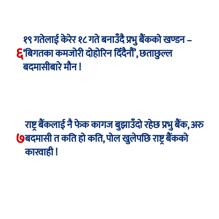
१९ गतेलाई केरेर १८ गते बनाउँदै प्रभु बैंकको खण्डन –
६
‘बिगतका कमजोरी दोहोरिन दिँदैनौं’, छताछुल्ल
बदमासीबारे मौन !
राष्ट्र बैंकलाई नै फेक कागज बुझाउँदो रहेछ प्रभु बैंक, अरु
७
बदमासी त कति हो कति, पोल खुलेपछि राष्ट्र बैंकको
कारवाही !