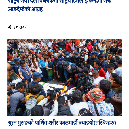
राष्ट्रिय सेवा दल विधेयकमा राष्ट्रिय हितलाई केन्द्रमा राख्न
आङदेम्बेको आग्रह
अर्थ खबर
युक्त गुरुङको पार्थिव शरीर काठमाडौं ल्याइयो(तस्बिरहरु)