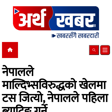
Skip to content
Search
Ope
नेपालले
माल्दिभ्सविरुद्धको खेलमा
टस जित्यो, नेपालले पहिला
ब्याटिङ गर्ने