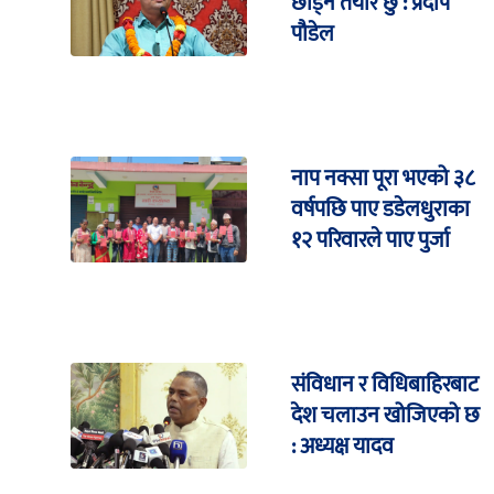
छाड्न तयार छु : प्रदीप
पौडेल
नाप नक्सा पूरा भएको ३८
वर्षपछि पाए डडेलधुराका
१२ परिवारले पाए पुर्जा
संविधान र विधिबाहिरबाट
देश चलाउन खोजिएको छ
: अध्यक्ष यादव