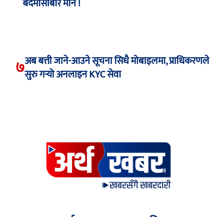
बदमासीबारे मौन !
अब बत्ती जाने-आउने सूचना सिधै मोबाइलमा, प्राधिकरणले
७
सुरु गर्‍यो अनलाइन KYC सेवा