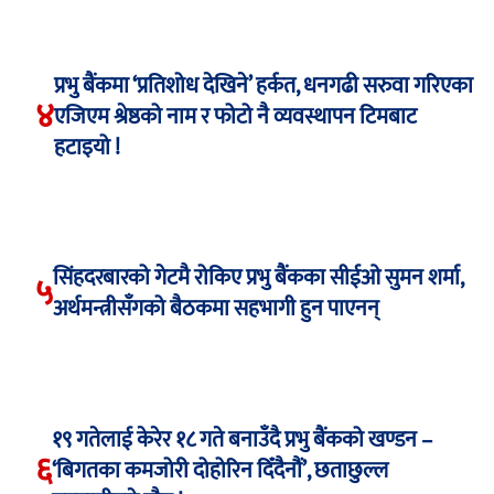
प्रभु बैंकमा ‘प्रतिशोध देखिने’ हर्कत, धनगढी सरुवा गरिएका
४
एजिएम श्रेष्ठको नाम र फोटो नै व्यवस्थापन टिमबाट
हटाइयो !
सिंहदरबारको गेटमै रोकिए प्रभु बैंकका सीईओ सुमन शर्मा,
५
अर्थमन्त्रीसँगको बैठकमा सहभागी हुन पाएनन्
१९ गतेलाई केरेर १८ गते बनाउँदै प्रभु बैंकको खण्डन –
६
‘बिगतका कमजोरी दोहोरिन दिँदैनौं’, छताछुल्ल