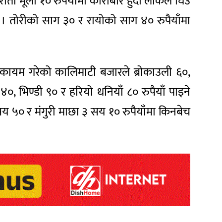
रातो मूला १० रुपैयाँमा कारोबार हुदाँ लोकल घिउ
छ । तोरीको साग ३० र रायोको साग ४० रुपैयाँमा
जी कायम गरेको कालिमाटी बजारले ब्रोकाउली ६०,
 भिण्डी ९० र हरियो धनियाँ ८० रुपैयाँ पाइने
य ५० र मंगुरी माछा ३ सय १० रुपैयाँमा किनबेच