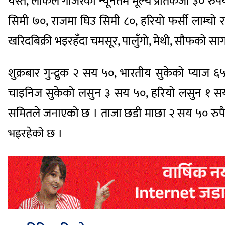
यस्तै, लोकल गाँजरको न्यूनतम मूल्य प्रतिकेजी ३० रुप
सिमी ७०, राजमा घिउ सिमी ८०, हरियो फर्सी लाम्चो 
खरिदबिक्री भइरहँदा चमसूर, पालुँगो, मेथी, सौफको सा
शुक्रबार गुन्द्रुक २ सय ५०, भारतीय सुकेको प्याज
चाइनिज सुकेको लसुन ३ सय ५०, हरियो लसुन १ सय २० 
समितले जनाएको छ । ताजा छडी माछा २ सय ५० रुपैयाँ
भइरहेको छ ।