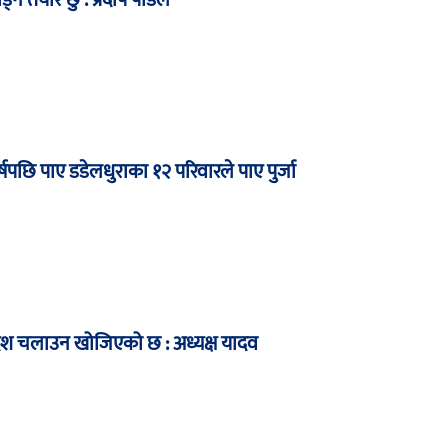
ाड्न तयार छु : प्रदीप पौडेल
षपछि पाए डडेलधुराका १२ परिवारले पाए पुर्जा
देश चलाउन खोजिएको छ : अध्यक्ष यादव