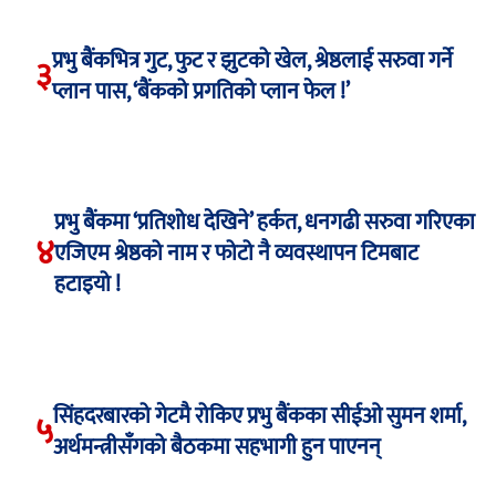
प्रभु बैंकभित्र गुट, फुट र झुटको खेल, श्रेष्ठलाई सरुवा गर्ने
३
प्लान पास, ‘बैंकको प्रगतिको प्लान फेल !’
प्रभु बैंकमा ‘प्रतिशोध देखिने’ हर्कत, धनगढी सरुवा गरिएका
४
एजिएम श्रेष्ठको नाम र फोटो नै व्यवस्थापन टिमबाट
हटाइयो !
सिंहदरबारको गेटमै रोकिए प्रभु बैंकका सीईओ सुमन शर्मा,
५
अर्थमन्त्रीसँगको बैठकमा सहभागी हुन पाएनन्