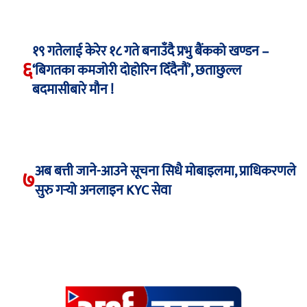
१९ गतेलाई केरेर १८ गते बनाउँदै प्रभु बैंकको खण्डन –
६
‘बिगतका कमजोरी दोहोरिन दिँदैनौं’, छताछुल्ल
बदमासीबारे मौन !
अब बत्ती जाने-आउने सूचना सिधै मोबाइलमा, प्राधिकरणले
७
सुरु गर्‍यो अनलाइन KYC सेवा