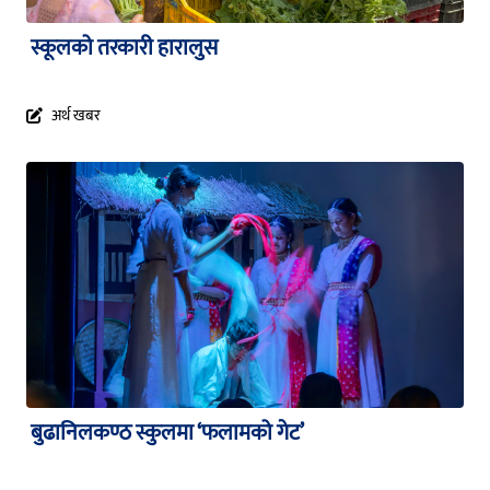
स्कूलको तरकारी हारालुस
अर्थ खबर
बुढानिलकण्ठ स्कुलमा ‘फलामको गेट’