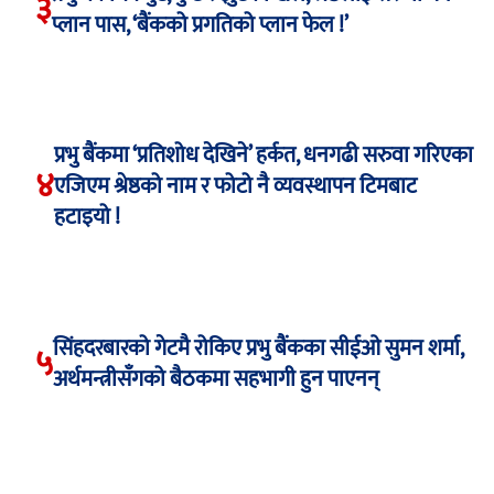
३
प्लान पास, ‘बैंकको प्रगतिको प्लान फेल !’
प्रभु बैंकमा ‘प्रतिशोध देखिने’ हर्कत, धनगढी सरुवा गरिएका
४
एजिएम श्रेष्ठको नाम र फोटो नै व्यवस्थापन टिमबाट
हटाइयो !
सिंहदरबारको गेटमै रोकिए प्रभु बैंकका सीईओ सुमन शर्मा,
५
अर्थमन्त्रीसँगको बैठकमा सहभागी हुन पाएनन्