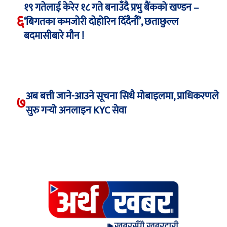
१९ गतेलाई केरेर १८ गते बनाउँदै प्रभु बैंकको खण्डन –
६
‘बिगतका कमजोरी दोहोरिन दिँदैनौं’, छताछुल्ल
बदमासीबारे मौन !
अब बत्ती जाने-आउने सूचना सिधै मोबाइलमा, प्राधिकरणले
७
सुरु गर्‍यो अनलाइन KYC सेवा