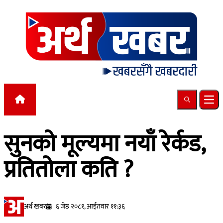
Skip to content
Search
Ope
सुनको मूल्यमा नयाँ रेर्कड,
प्रतितोला कति ?
अर्थ खबर
६ जेष्ठ २०८१, आईतवार ११:३६