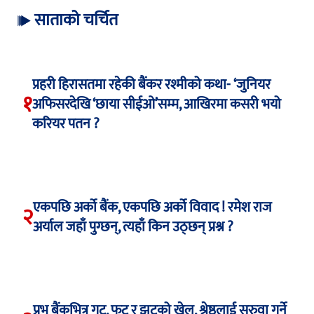
साताको चर्चित
प्रहरी हिरासतमा रहेकी बैंकर रश्मीको कथा- ‘जुनियर
१
अफिसरदेखि ‘छाया सीईओ’सम्म, आखिरमा कसरी भयो
करियर पतन ?
एकपछि अर्को बैंक, एकपछि अर्को विवाद ! रमेश राज
२
अर्याल जहाँ पुग्छन्, त्यहाँ किन उठ्छन् प्रश्न ?
प्रभु बैंकभित्र गुट, फुट र झुटको खेल, श्रेष्ठलाई सरुवा गर्ने