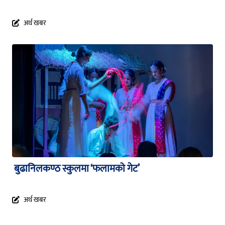
अर्थ खबर
बुढानिलकण्ठ स्कुलमा ‘फलामको गेट’
अर्थ खबर