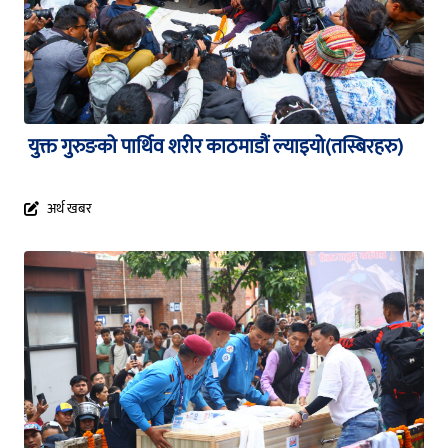
युक्त गुरुङको पार्थिव शरीर काठमाडौं ल्याइयो(तस्बिरहरु)
अर्थ खबर