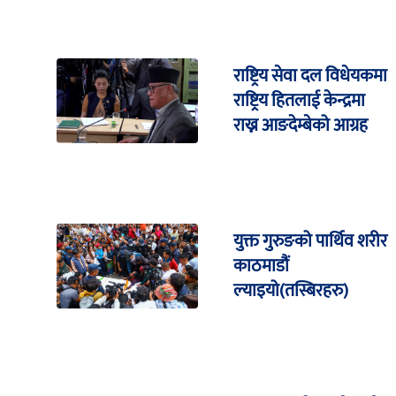
राष्ट्रिय सेवा दल विधेयकमा
राष्ट्रिय हितलाई केन्द्रमा
राख्न आङदेम्बेको आग्रह
युक्त गुरुङको पार्थिव शरीर
काठमाडौं
ल्याइयो(तस्बिरहरु)