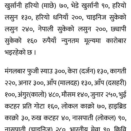
खुर्सानी हरियो (माछे) ७०, भेडे खुर्सानी ९०, हरियो
लसुन १३०, हरियो धनियाँ २००, चाइनिज सुकेको
लसुन २४०, नेपाली सुकेको लसुन २००, छ्यापी
सुकेको १६० रुपैयाँ न्युनतम मूल्यमा कारोबार
भइरहेको छ ।
मंगलबार फुजी स्याउ ३००, केरा (दर्जन) १३०, कागती
२२०, अनार ३००, आँप (मालदह) १३०, आँप (दसहरी)
१००, अंगुर(कालो) ४८०, मौसम १४०, जुनार २५०, भुई
कटहर प्रति गोटा १६०, लोकल काक्रो ७०, हाइब्रिड
काक्रो ३०, रुख कटहर ४०, नासपाती (लोकल) ९०,
नासपाती (चाइनिज) २८०, भारतीय मेवा ९०, किवि