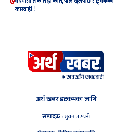
७
बदमासी त कति हो कति, पोल खुलेपछि राष्ट्र बैंकको
कारवाही !
अर्थ खबर डटकमका लागि
सम्पादक :
भुवन भण्डारी