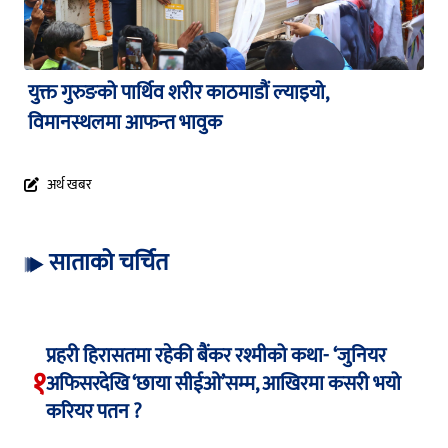
युक्त गुरुङको पार्थिव शरीर काठमाडौं ल्याइयो,
विमानस्थलमा आफन्त भावुक
अर्थ खबर
साताको चर्चित
प्रहरी हिरासतमा रहेकी बैंकर रश्मीको कथा- ‘जुनियर
१
अफिसरदेखि ‘छाया सीईओ’सम्म, आखिरमा कसरी भयो
करियर पतन ?