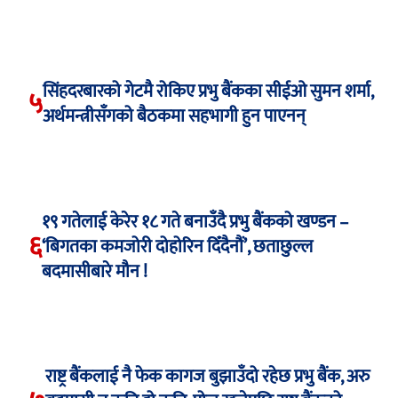
सिंहदरबारको गेटमै रोकिए प्रभु बैंकका सीईओ सुमन शर्मा,
५
अर्थमन्त्रीसँगको बैठकमा सहभागी हुन पाएनन्
१९ गतेलाई केरेर १८ गते बनाउँदै प्रभु बैंकको खण्डन –
६
‘बिगतका कमजोरी दोहोरिन दिँदैनौं’, छताछुल्ल
बदमासीबारे मौन !
राष्ट्र बैंकलाई नै फेक कागज बुझाउँदो रहेछ प्रभु बैंक, अरु