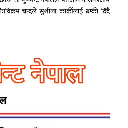
 छ।जेन्जी मुभमेन्ट नेपालले यसअघि नै सर्वपक्षीय
विक्रम चन्दले सुशीला कार्कीलाई धम्की दिँदै