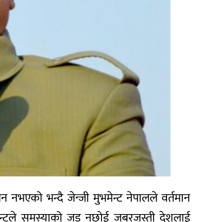
 नभएको भन्दै जेन्जी मुभमेन्ट नेपालले वर्तमान
भमेन्टले समस्याको जड नछोई जबरजस्ती देशलाई