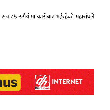
 २ सय ८५ रुपैयाँमा कारोबार भईरहेको महासंघले