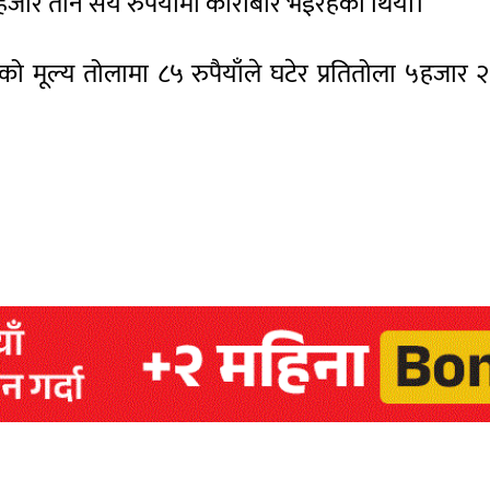
हजार तीन सय रुपैयाँमा कारोबार भईरहेको थियो।
को मूल्य तोलामा ८५ रुपैयाँले घटेर प्रतितोला ५हजार