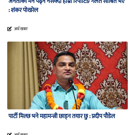
जनताको मन पढ्न नसक्दा हाम्रा रिपोर्टिङ गलत साबित भए
: शंकर पोखरेल
अर्थ खबर
पार्टी मिल्छ भने महामन्त्री छाड्न तयार छु : प्रदीप पौडेल
अर्थ खबर