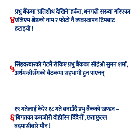
प्रभु बैंकमा ‘प्रतिशोध देखिने’ हर्कत, धनगढी सरुवा गरिएका
४
एजिएम श्रेष्ठको नाम र फोटो नै व्यवस्थापन टिमबाट
हटाइयो !
सिंहदरबारको गेटमै रोकिए प्रभु बैंकका सीईओ सुमन शर्मा,
५
अर्थमन्त्रीसँगको बैठकमा सहभागी हुन पाएनन्
१९ गतेलाई केरेर १८ गते बनाउँदै प्रभु बैंकको खण्डन –
६
‘बिगतका कमजोरी दोहोरिन दिँदैनौं’, छताछुल्ल
बदमासीबारे मौन !