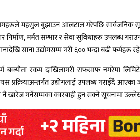
उद्योगहरूले महसुल बुझाउन आलटाल गरेपछि सार्वजनिक
ूर्वाधार निर्माण, मर्मत सम्भार र सेवा सुविधाहरू उपलब्
रानादेखि साना उद्योगसम्म गरी ६०० भन्दा बढी फर्महरू रह
र्ण बक्यौता रकम दाखिलागरी राफसाफ नगरेमा लिमिटे
स प्रक्रियाअन्तर्गत उद्योगलाई उपलब्ध गराइँदै आएका जग्
ा नै खारेज गर्नेसम्मका कारबाही हुन सक्ने सूचनामा उल्