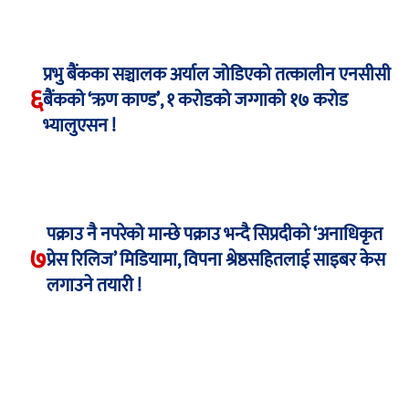
प्रभु बैंकका सञ्चालक अर्याल जोडिएको तत्कालीन एनसीसी
६
बैंकको ‘ऋण काण्ड’, १ करोडको जग्गाको १७ करोड
भ्यालुएसन !
पक्राउ नै नपरेको मान्छे पक्राउ भन्दै सिप्रदीको ‘अनाधिकृत
७
प्रेस रिलिज’ मिडियामा, विपना श्रेष्ठसहितलाई साइबर केस
लगाउने तयारी !