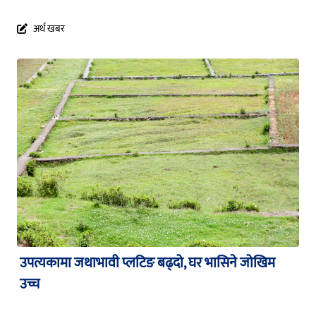
अर्थ खबर
उपत्यकामा जथाभावी प्लटिङ बढ्दो, घर भासिने जोखिम
उच्च