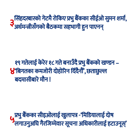
सिंहदरबारको गेटमै रोकिए प्रभु बैंकका सीईओ सुमन शर्मा,
३
अर्थमन्त्रीसँगको बैठकमा सहभागी हुन पाएनन्
१९ गतेलाई केरेर १८ गते बनाउँदै प्रभु बैंकको खण्डन –
४
‘बिगतका कमजोरी दोहोरिन दिँदैनौं’, छताछुल्ल
बदमासीबारे मौन !
प्रभु बैंकका सीइओलाई खुलापत्र -‘मिडियालाई दोष
५
लगाउनुअघि गैरजिम्मेवार सूचना अधिकारीलाई हटाउनूस्’