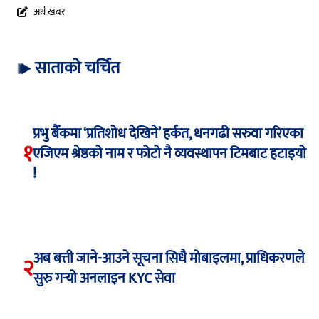
अर्थ खबर
साताको चर्चित
प्रभु बैंकमा ‘प्रतिशोध देखिने’ हर्कत, धनगढी सरुवा गरिएका
१
एजिएम श्रेष्ठको नाम र फोटो नै व्यवस्थापन टिमबाट हटाइयो
!
अब बत्ती जाने-आउने सूचना सिधै मोबाइलमा, प्राधिकरणले
२
सुरु गर्‍यो अनलाइन KYC सेवा