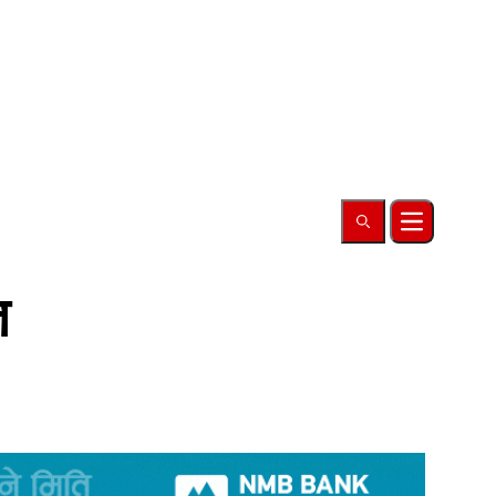
Search
Open main
ल