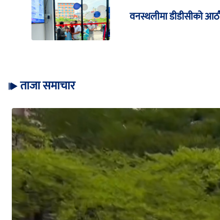
वनस्थलीमा डीडीसीको आठौँ बि
ताजा समाचार