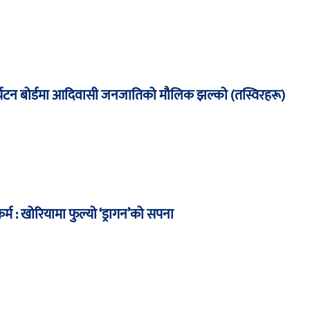
 पर्यटन बोर्डमा आदिवासी जनजातिको मौलिक झल्को (तस्विरहरू)
्म : खोरियामा फुल्यो ‘ड्रागन’को सपना