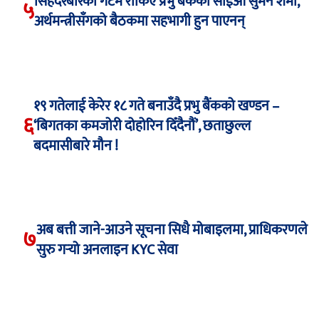
सिंहदरबारको गेटमै रोकिए प्रभु बैंकका सीईओ सुमन शर्मा,
५
अर्थमन्त्रीसँगको बैठकमा सहभागी हुन पाएनन्
१९ गतेलाई केरेर १८ गते बनाउँदै प्रभु बैंकको खण्डन –
६
‘बिगतका कमजोरी दोहोरिन दिँदैनौं’, छताछुल्ल
बदमासीबारे मौन !
अब बत्ती जाने-आउने सूचना सिधै मोबाइलमा, प्राधिकरणले
७
सुरु गर्‍यो अनलाइन KYC सेवा