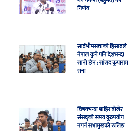
गर्ने नेकपा (बहुमत) को
निर्णय
सार्वभौमसत्ताको हिसाबले
नेपाल कुनै पनि देशभन्दा
सानो छैन : सांसद कृपाराम
राना
विषयभन्दा बाहिर बोलेर
संसद्को समय दुरुपयोग
नगर्न सभामुखको रुलिङ