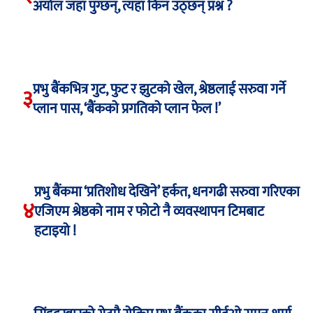
अर्याल जहाँ पुग्छन्, त्यहाँ किन उठ्छन् प्रश्न ?
प्रभु बैंकभित्र गुट, फुट र झुटको खेल, श्रेष्ठलाई सरुवा गर्ने
३
प्लान पास, ‘बैंकको प्रगतिको प्लान फेल !’
प्रभु बैंकमा ‘प्रतिशोध देखिने’ हर्कत, धनगढी सरुवा गरिएका
४
एजिएम श्रेष्ठको नाम र फोटो नै व्यवस्थापन टिमबाट
हटाइयो !