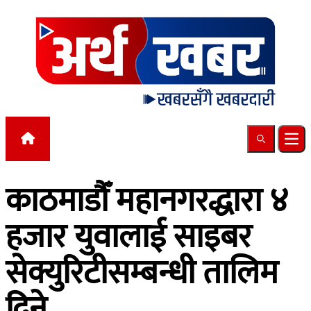
Skip to content
Search
Ope
काठमाडौँ महानगरद्धारा ४
हजार युवालाई साइबर
सेक्युरिटीसम्बन्धी तालिम
दिने