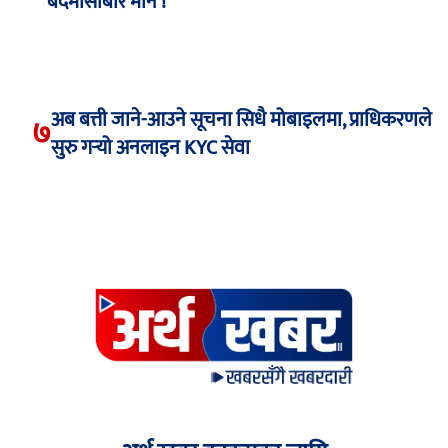
बदमासीबारे मौन !
अब बत्ती जाने-आउने सूचना सिधै मोबाइलमा, प्राधिकरणले
७
सुरु गर्‍यो अनलाइन KYC सेवा