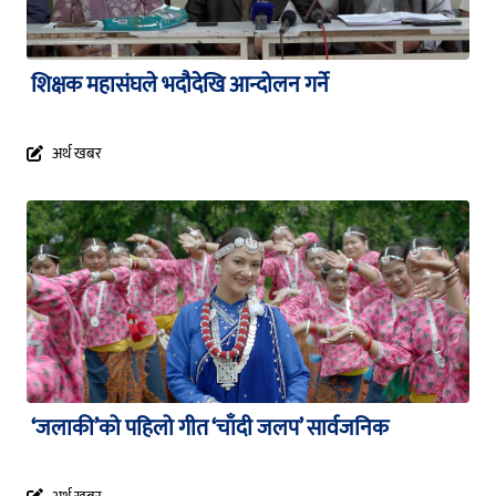
शिक्षक महासंघले भदौदेखि आन्दोलन गर्ने
अर्थ खबर
‘जलाकी’को पहिलो गीत ‘चाँदी जलप’ सार्वजनिक