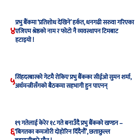
प्रभु बैंकमा ‘प्रतिशोध देखिने’ हर्कत, धनगढी सरुवा गरिएका
४
एजिएम श्रेष्ठको नाम र फोटो नै व्यवस्थापन टिमबाट
हटाइयो !
सिंहदरबारको गेटमै रोकिए प्रभु बैंकका सीईओ सुमन शर्मा,
५
अर्थमन्त्रीसँगको बैठकमा सहभागी हुन पाएनन्
१९ गतेलाई केरेर १८ गते बनाउँदै प्रभु बैंकको खण्डन –
६
‘बिगतका कमजोरी दोहोरिन दिँदैनौं’, छताछुल्ल