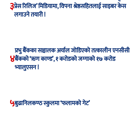
३
प्रेस रिलिज’ मिडियामा, विपना श्रेष्ठसहितलाई साइबर केस
लगाउने तयारी !
प्रभु बैंकका सञ्चालक अर्याल जोडिएको तत्कालीन एनसीसी
४
बैंकको ‘ऋण काण्ड’, १ करोडको जग्गाको १७ करोड
भ्यालुएसन !
५
बुढानिलकण्ठ स्कुलमा ‘फलामको गेट’