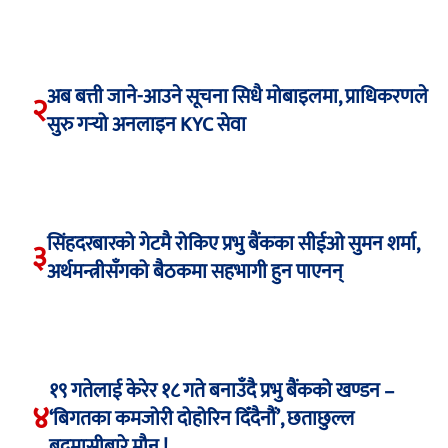
अब बत्ती जाने-आउने सूचना सिधै मोबाइलमा, प्राधिकरणले
२
सुरु गर्‍यो अनलाइन KYC सेवा
सिंहदरबारको गेटमै रोकिए प्रभु बैंकका सीईओ सुमन शर्मा,
३
अर्थमन्त्रीसँगको बैठकमा सहभागी हुन पाएनन्
१९ गतेलाई केरेर १८ गते बनाउँदै प्रभु बैंकको खण्डन –
४
‘बिगतका कमजोरी दोहोरिन दिँदैनौं’, छताछुल्ल
बदमासीबारे मौन !