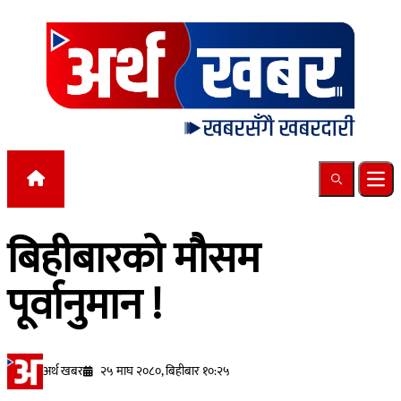
Skip to content
Search
Ope
बिहीबारको मौसम
पूर्वानुमान !
अर्थ खबर
२५ माघ २०८०, बिहीबार १०:२५