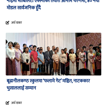
नाइमा मोबिलिटी एक्स्पोको तयारी अन्तिम चरणमा, ४० नयाँ
मोडल सार्वजनिक हुँदै
अर्थ खबर
बूढानीलकण्ठ स्कुलमा ‘फलामे गेट’ मञ्चित, नाटककार
भुसाललाई सम्मान
अर्थ खबर