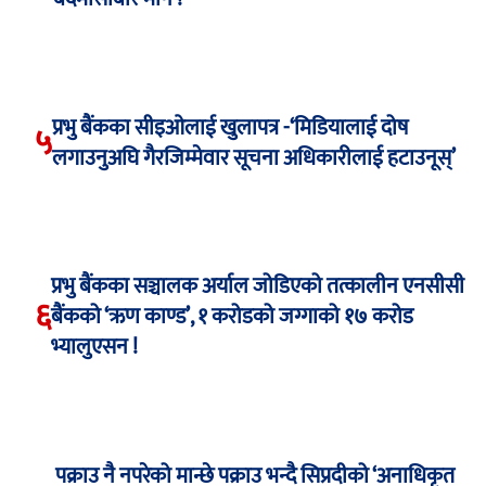
प्रभु बैंकका सीइओलाई खुलापत्र -‘मिडियालाई दोष
५
लगाउनुअघि गैरजिम्मेवार सूचना अधिकारीलाई हटाउनूस्’
प्रभु बैंकका सञ्चालक अर्याल जोडिएको तत्कालीन एनसीसी
६
बैंकको ‘ऋण काण्ड’, १ करोडको जग्गाको १७ करोड
भ्यालुएसन !
पक्राउ नै नपरेको मान्छे पक्राउ भन्दै सिप्रदीको ‘अनाधिकृत