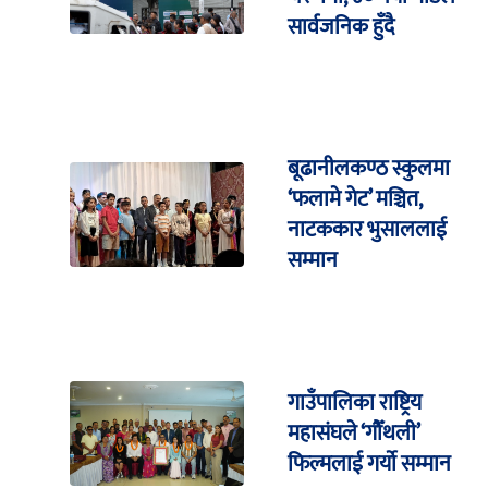
सार्वजनिक हुँदै
बूढानीलकण्ठ स्कुलमा
‘फलामे गेट’ मञ्चित,
नाटककार भुसाललाई
सम्मान
गाउँपालिका राष्ट्रिय
महासंघले ‘गौँथली’
फिल्मलाई गर्याे सम्मान