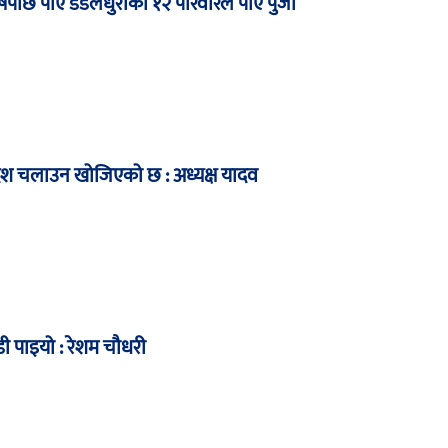
षपछि पाए डडेलधुराका १२ परिवारले पाए पुर्जा
देश चलाउन खोजिएको छ : अध्यक्ष यादव
ी पाइयो : रेशम चौधरी