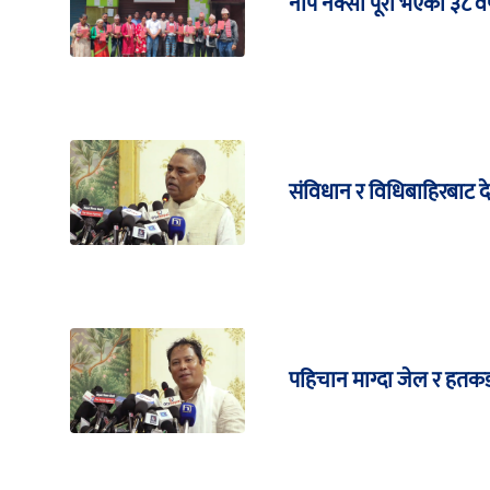
नाप नक्सा पूरा भएको ३८ वर्
संविधान र विधिबाहिरबाट 
पहिचान माग्दा जेल र हतकड