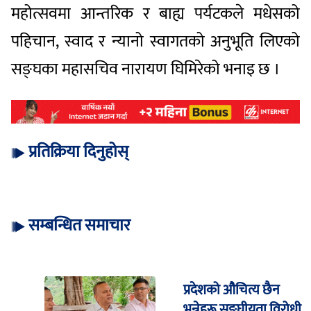
महोत्सवमा आन्तरिक र बाह्य पर्यटकले मधेसको
पहिचान, स्वाद र न्यानो स्वागतको अनुभूति लिएको
सङ्घका महासचिव नारायण घिमिरेको भनाइ छ ।
प्रतिक्रिया दिनुहोस्
सम्बन्धित समाचार
प्रदेशको औचित्य छैन
भन्नेहरू सङ्घीयता विरोधी