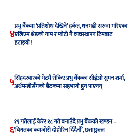
प्रभु बैंकमा ‘प्रतिशोध देखिने’ हर्कत, धनगढी सरुवा गरिएका
४
एजिएम श्रेष्ठको नाम र फोटो नै व्यवस्थापन टिमबाट
हटाइयो !
सिंहदरबारको गेटमै रोकिए प्रभु बैंकका सीईओ सुमन शर्मा,
५
अर्थमन्त्रीसँगको बैठकमा सहभागी हुन पाएनन्
१९ गतेलाई केरेर १८ गते बनाउँदै प्रभु बैंकको खण्डन –
६
‘बिगतका कमजोरी दोहोरिन दिँदैनौं’, छताछुल्ल