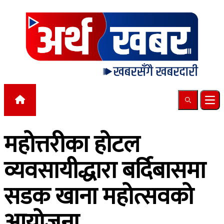
Skip to content
Search
Ope
महोत्तरीका होटल
व्यवसायीद्धारा बर्दिबासमा
सडक खाना महोत्सवको
आयोजना