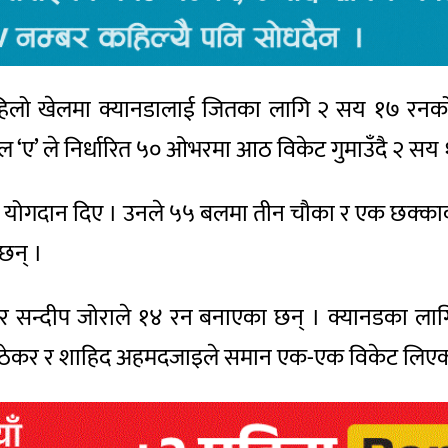
हिलो खेलमा क्यानडालाई जितका लागि २ सय १७ रनको च
पाल ‘ए’ ले निर्धारित ५० ओभरमा आठ विकेट गुमाउँदै २
 योगदान दिए । उनले ५५ बलमा तीन चौका र एक छक्काक
छन् ।
१ र सन्दीप जोराले १४ रन बनाएका छन् । क्यानडका ला
हर्ष ठेकर र शाहिद अहमदजाइले समान एक-एक विकेट लिएक