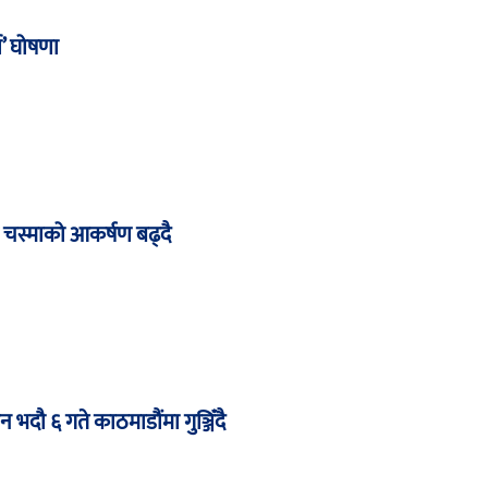
चा’ घोषणा
 चस्माको आकर्षण बढ्दै
दौ ६ गते काठमाडौंमा गुञ्जिँदै