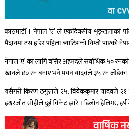
काठमाडौँ । नेपाल ‘ए’ ले एकदिवसीय शृङ्खलाको प
मैदानमा टस हारेर पहिला ब्याटिङको निम्तो पाएको ने
नेपाल ‘ए’ का लागि बसिर अहमदले सर्वाधिक ५० रनको
खानले ४० रन बनाए भने मयन यादवले ३५ रन जोडेका 
यसैगरी किरण ठगुन्नाले २५, विवेककुमार यादवले २
इश्वरजीत सोहीले दुई विकेट झारे । डिलोन हेलिगर, 