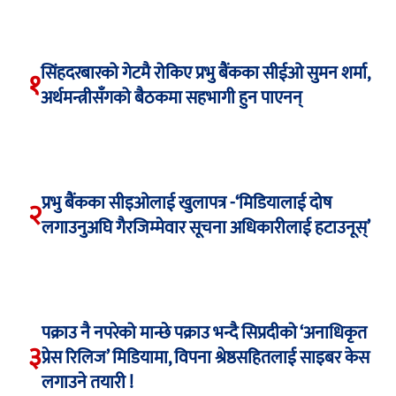
सिंहदरबारको गेटमै रोकिए प्रभु बैंकका सीईओ सुमन शर्मा,
१
अर्थमन्त्रीसँगको बैठकमा सहभागी हुन पाएनन्
प्रभु बैंकका सीइओलाई खुलापत्र -‘मिडियालाई दोष
२
लगाउनुअघि गैरजिम्मेवार सूचना अधिकारीलाई हटाउनूस्’
पक्राउ नै नपरेको मान्छे पक्राउ भन्दै सिप्रदीको ‘अनाधिकृत
३
प्रेस रिलिज’ मिडियामा, विपना श्रेष्ठसहितलाई साइबर केस
लगाउने तयारी !