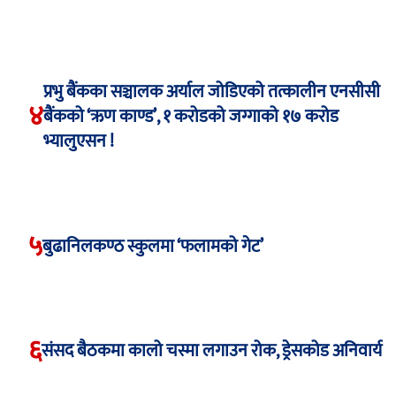
प्रभु बैंकका सञ्चालक अर्याल जोडिएको तत्कालीन एनसीसी
४
बैंकको ‘ऋण काण्ड’, १ करोडको जग्गाको १७ करोड
भ्यालुएसन !
५
बुढानिलकण्ठ स्कुलमा ‘फलामको गेट’
६
संसद बैठकमा कालो चस्मा लगाउन रोक, ड्रेसकोड अनिवार्य