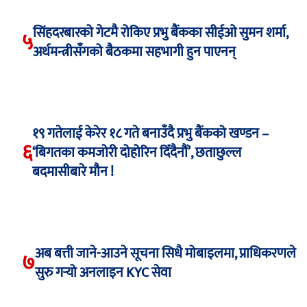
सिंहदरबारको गेटमै रोकिए प्रभु बैंकका सीईओ सुमन शर्मा,
५
अर्थमन्त्रीसँगको बैठकमा सहभागी हुन पाएनन्
१९ गतेलाई केरेर १८ गते बनाउँदै प्रभु बैंकको खण्डन –
६
‘बिगतका कमजोरी दोहोरिन दिँदैनौं’, छताछुल्ल
बदमासीबारे मौन !
अब बत्ती जाने-आउने सूचना सिधै मोबाइलमा, प्राधिकरणले
७
सुरु गर्‍यो अनलाइन KYC सेवा