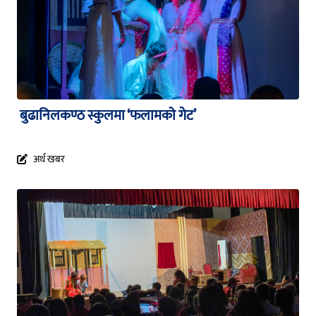
बुढानिलकण्ठ स्कुलमा ‘फलामको गेट’
अर्थ खबर