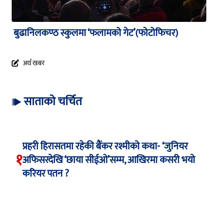
बुढानिलकण्ठ स्कुलमा ‘फलामको गेट’(फोटोफिचर)
अर्थ खबर
साताको चर्चित
प्रहरी हिरासतमा रहेकी बैंकर रश्मीको कथा- ‘जुनियर
१
अफिसरदेखि ‘छाया सीईओ’सम्म, आखिरमा कसरी भयो
करियर पतन ?