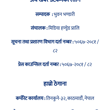
अर्थ खबर डटकमका लागि
सम्पादक :
भुवन भण्डारी
संचालक :
मिडिया हण्ड्रेड प्रालि
सूचना तथा प्रशारण विभाग दर्ता नम्बर :
५०६७-२०८१ /
८२
प्रेस काउन्सिल दर्ता नम्बर :
५०६७-२०८१ / ८२
हाम्रो ठेगाना
कर्पोरेट कार्यालय :
तिनकुने-३२, काठमाडौं, नेपाल