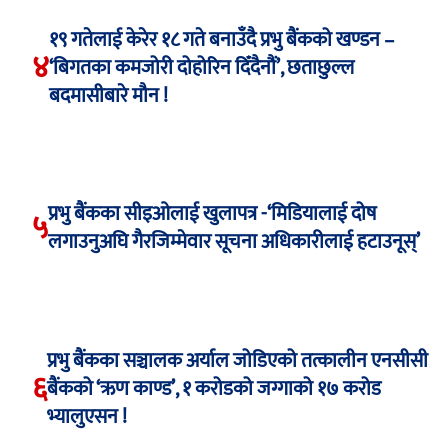
१९ गतेलाई केरेर १८ गते बनाउँदै प्रभु बैंकको खण्डन –
४
‘बिगतका कमजोरी दोहोरिन दिँदैनौं’, छताछुल्ल
बदमासीबारे मौन !
प्रभु बैंकका सीइओलाई खुलापत्र -‘मिडियालाई दोष
५
लगाउनुअघि गैरजिम्मेवार सूचना अधिकारीलाई हटाउनूस्’
प्रभु बैंकका सञ्चालक अर्याल जोडिएको तत्कालीन एनसीसी
६
बैंकको ‘ऋण काण्ड’, १ करोडको जग्गाको १७ करोड
भ्यालुएसन !