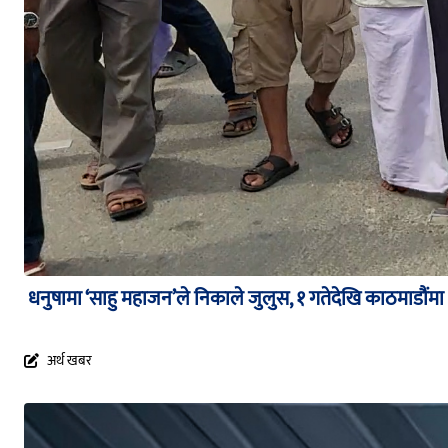
धनुषामा ‘साहु महाजन’ले निकाले जुलुस, १ गतेदेखि काठमाडौंमा ध
अर्थ खबर