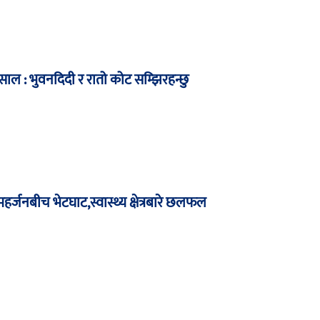
ुसाल : भुवनदिदी र रातो कोट सम्झिरहन्छु
यर महर्जनबीच भेटघाट,स्वास्थ्य क्षेत्रबारे छलफल