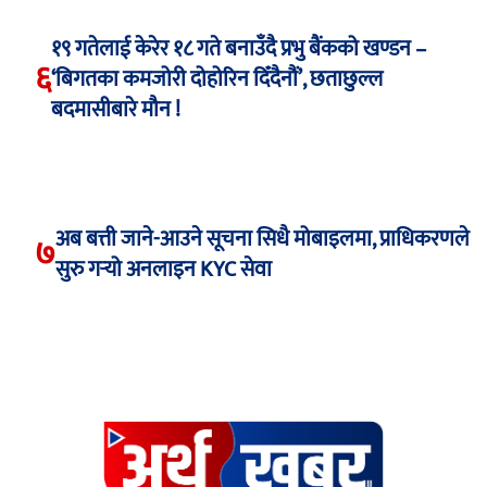
१९ गतेलाई केरेर १८ गते बनाउँदै प्रभु बैंकको खण्डन –
६
‘बिगतका कमजोरी दोहोरिन दिँदैनौं’, छताछुल्ल
बदमासीबारे मौन !
अब बत्ती जाने-आउने सूचना सिधै मोबाइलमा, प्राधिकरणले
७
सुरु गर्‍यो अनलाइन KYC सेवा