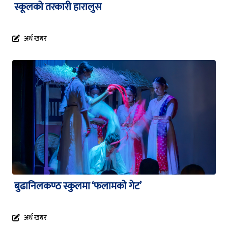
स्कूलको तरकारी हारालुस
अर्थ खबर
बुढानिलकण्ठ स्कुलमा ‘फलामको गेट’
अर्थ खबर