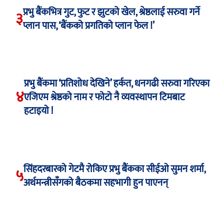
प्रभु बैंकभित्र गुट, फुट र झुटको खेल, श्रेष्ठलाई सरुवा गर्ने
३
प्लान पास, ‘बैंकको प्रगतिको प्लान फेल !’
प्रभु बैंकमा ‘प्रतिशोध देखिने’ हर्कत, धनगढी सरुवा गरिएका
४
एजिएम श्रेष्ठको नाम र फोटो नै व्यवस्थापन टिमबाट
हटाइयो !
सिंहदरबारको गेटमै रोकिए प्रभु बैंकका सीईओ सुमन शर्मा,
५
अर्थमन्त्रीसँगको बैठकमा सहभागी हुन पाएनन्