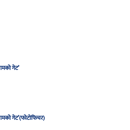
ामको गेट’
लामको गेट’(फोटोफिचर)