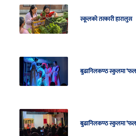
स्कूलको तरकारी हारालुस
बुढानिलकण्ठ स्कुलमा ‘फल
बुढानिलकण्ठ स्कुलमा ‘फ