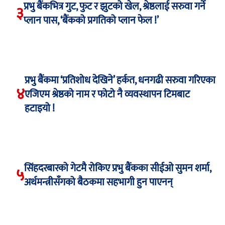
प्रभु बैंकभित्र गुट, फुट र झुटको खेल, श्रेष्ठलाई सरुवा गर्ने
३
प्लान पास, ‘बैंकको प्रगतिको प्लान फेल !’
प्रभु बैंकमा ‘प्रतिशोध देखिने’ हर्कत, धनगढी सरुवा गरिएका
४
एजिएम श्रेष्ठको नाम र फोटो नै व्यवस्थापन टिमबाट
हटाइयो !
सिंहदरबारको गेटमै रोकिए प्रभु बैंकका सीईओ सुमन शर्मा,
५
अर्थमन्त्रीसँगको बैठकमा सहभागी हुन पाएनन्