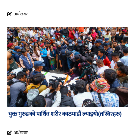
अर्थ खबर
युक्त गुरुङको पार्थिव शरीर काठमाडौं ल्याइयो(तस्बिरहरु)
अर्थ खबर