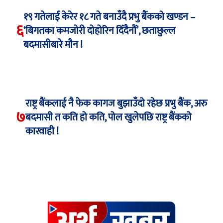
१९ गतेलाई केरेर १८ गते बनाउँदै प्रभु बैंकको खण्डन –
६
‘बिगतका कमजोरी दोहोरिन दिँदैनौं’, छताछुल्ल
बदमासीबारे मौन !
राष्ट्र बैंकलाई नै फेक कागज बुझाउँदो रहेछ प्रभु बैंक, अरु
७
बदमासी त कति हो कति, पोल खुलेपछि राष्ट्र बैंकको
कारवाही !