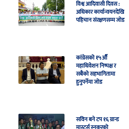
विश्व आदिवासी दिवस :
अधिकार कार्यान्वयनदेखि
पहिचान संरक्षणसम्म जोड
कांग्रेसको १५औँ
महाधिवेशन निष्पक्ष र
सबैको सहभागितामा
हुनुपर्नेमा जोड
सविन बने टप १६ ग्रान्ड
मास्टर्स स्नूकरको