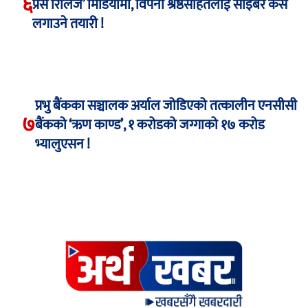
६
प्रेस रिलिज’ मिडियामा, विपना श्रेष्ठसहितलाई साइबर केस
लगाउने तयारी !
प्रभु बैंकका सञ्चालक अर्याल जोडिएको तत्कालीन एनसीसी
७
बैंकको ‘ऋण काण्ड’, १ करोडको जग्गाको १७ करोड
भ्यालुएसन !