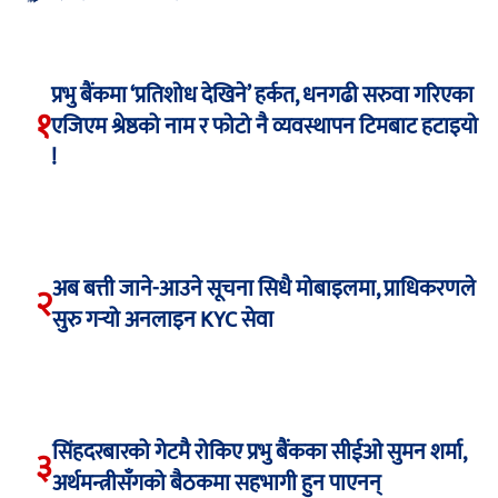
प्रभु बैंकमा ‘प्रतिशोध देखिने’ हर्कत, धनगढी सरुवा गरिएका
१
एजिएम श्रेष्ठको नाम र फोटो नै व्यवस्थापन टिमबाट हटाइयो
!
अब बत्ती जाने-आउने सूचना सिधै मोबाइलमा, प्राधिकरणले
२
सुरु गर्‍यो अनलाइन KYC सेवा
सिंहदरबारको गेटमै रोकिए प्रभु बैंकका सीईओ सुमन शर्मा,
३
अर्थमन्त्रीसँगको बैठकमा सहभागी हुन पाएनन्