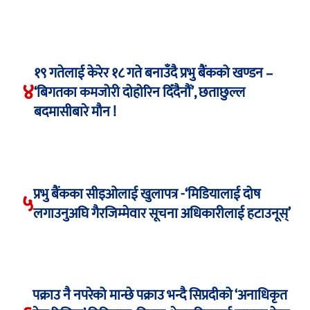
१९ गतेलाई केरेर १८ गते बनाउँदै प्रभु बैंकको खण्डन –
४
‘बिगतका कमजोरी दोहोरिन दिँदैनौं’, छताछुल्ल
बदमासीबारे मौन !
प्रभु बैंकका सीइओलाई खुलापत्र -‘मिडियालाई दोष
५
लगाउनुअघि गैरजिम्मेवार सूचना अधिकारीलाई हटाउनूस्’
पक्राउ नै नपरेको मान्छे पक्राउ भन्दै सिप्रदीको ‘अनाधिकृत