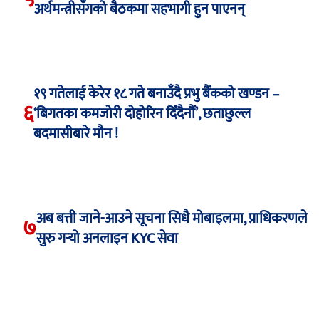
अर्थमन्त्रीसँगको बैठकमा सहभागी हुन पाएनन्
१९ गतेलाई केरेर १८ गते बनाउँदै प्रभु बैंकको खण्डन –
६
‘बिगतका कमजोरी दोहोरिन दिँदैनौं’, छताछुल्ल
बदमासीबारे मौन !
अब बत्ती जाने-आउने सूचना सिधै मोबाइलमा, प्राधिकरणले
७
सुरु गर्‍यो अनलाइन KYC सेवा