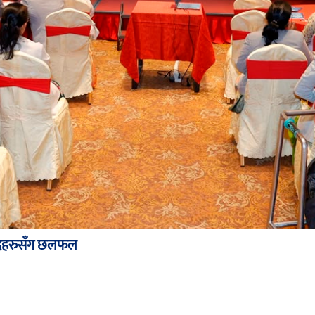
ंसदहरुसँग छलफल