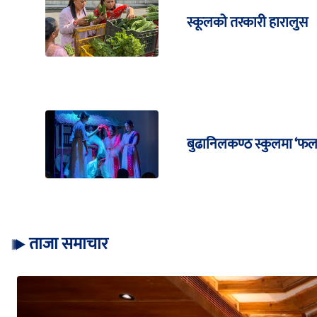
स्कूलको तरकारी हारालुस
बुढानिलकण्ठ स्कुलमा ‘फल
ताजा समाचार