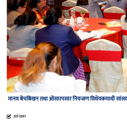
मानव बेचबिखन तथा ओसारपसार नियन्त्रण विधेयकमाथी सा
अर्थ खबर