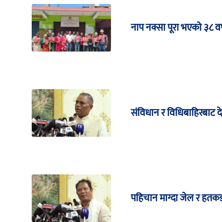
नाप नक्सा पूरा भएको ३८ वर्
संविधान र विधिबाहिरबाट 
पहिचान माग्दा जेल र हतकड