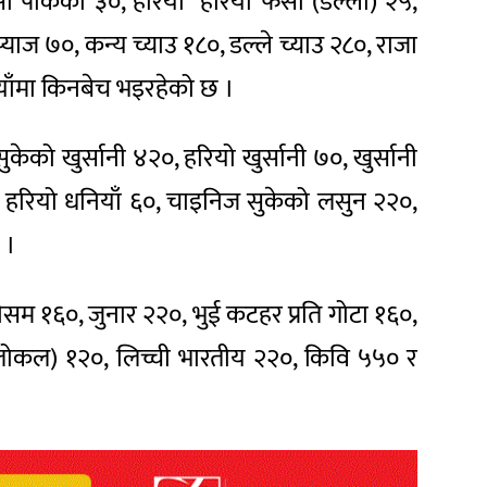
्सी पाकेको ३०, हरियो हरियो फर्सी (डल्लो) २५,
प्याज ७०, कन्य च्याउ १८०, डल्ले च्याउ २८०, राजा
पैयाँमा किनबेच भइरहेको छ ।
ुकेको खुर्सानी ४२०, हरियो खुर्सानी ७०, खुर्सानी
 ७०, हरियो धनियाँ ६०, चाइनिज सुकेको लसुन २२०,
 ।
सम १६०, जुनार २२०, भुई कटहर प्रति गोटा १६०,
 (लोकल) १२०, लिच्ची भारतीय २२०, किवि ५५० र