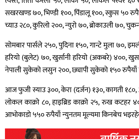
त्यस्तै, तितो करेला ५०, लौका ५०, लोकल परवर ६० रुप
सखरखण्ड ७०, भिण्डी १००, पिंडालू १००, स्कुस ५० रुपैय
च्याउ २८०, कुरिलो २००, न्युरो ७०, ब्रोकाउली ७०, चु
सोमबार पार्सले २५०, पुदिना १५०, गान्टे मुला ७०, इमल
हरियो (बुलेट) ७०, खुर्सानी हरियो (अकबरे) ४००, खुर
नेपाली सुकेको लसुन २००, छ्यापी सुकेको १५० रुपैयाँ
आज फुजी स्याउ ३००, केरा (दर्जन) १३०, कागती १८०,
लोकल काक्रो ८०, हाइब्रिड काक्रो २५, रुख कटहर ४
आभोकाडो ५५० रुपैयाँ न्युनतम मूल्यमा किनबेच भइरह