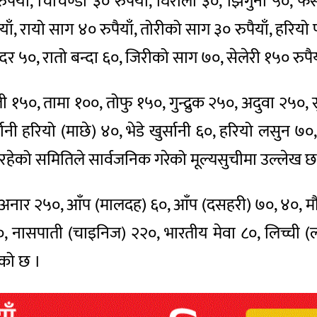
ैयाँ, चिचिण्डो ३० रुपैयाँ, घिरौला ३०, झिगुनी ५०, फर
ाँ, रायो साग ४० रुपैयाँ, तोरीको साग ३० रुपैयाँ, हरियो 
कन्दर ५०, रातो बन्दा ६०, जिरीको साग ७०, सेलेरी १५० रु
ी १५०, तामा १००, तोफु १५०, गुन्द्रुक २५०, अदुवा २५०, स
्सानी हरियो (माछे) ४०, भेडे खुर्सानी ६०, हरियो लसुन
 रहेको समितिले सार्वजनिक गरेको मूल्यसुचीमा उल्लेख छ
 अनार २५०, आँप (मालदह) ६०, आँप (दसहरी) ७०, ४०, मौ
०, नासपाती (चाइनिज) २२०, भारतीय मेवा ८०, लिच्ची
ेको छ ।