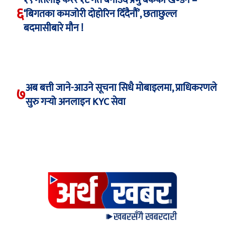
१९ गतेलाई केरेर १८ गते बनाउँदै प्रभु बैंकको खण्डन –
६
‘बिगतका कमजोरी दोहोरिन दिँदैनौं’, छताछुल्ल
बदमासीबारे मौन !
अब बत्ती जाने-आउने सूचना सिधै मोबाइलमा, प्राधिकरणले
७
सुरु गर्‍यो अनलाइन KYC सेवा