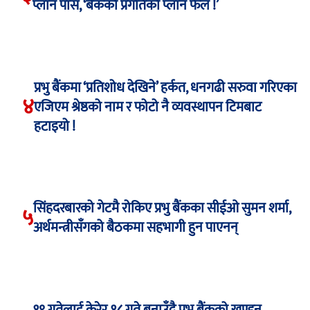
प्लान पास, ‘बैंकको प्रगतिको प्लान फेल !’
प्रभु बैंकमा ‘प्रतिशोध देखिने’ हर्कत, धनगढी सरुवा गरिएका
४
एजिएम श्रेष्ठको नाम र फोटो नै व्यवस्थापन टिमबाट
हटाइयो !
सिंहदरबारको गेटमै रोकिए प्रभु बैंकका सीईओ सुमन शर्मा,
५
अर्थमन्त्रीसँगको बैठकमा सहभागी हुन पाएनन्