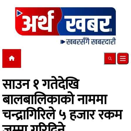
Skip to content
Search
Ope
साउन १ गतेदेखि
बालबालिकाको नाममा
चन्द्रागिरिले ५ हजार रकम
जम्मा गरिदिने