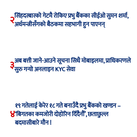
सिंहदरबारको गेटमै रोकिए प्रभु बैंकका सीईओ सुमन शर्मा,
२
अर्थमन्त्रीसँगको बैठकमा सहभागी हुन पाएनन्
अब बत्ती जाने-आउने सूचना सिधै मोबाइलमा, प्राधिकरणले
३
सुरु गर्‍यो अनलाइन KYC सेवा
१९ गतेलाई केरेर १८ गते बनाउँदै प्रभु बैंकको खण्डन –
४
‘बिगतका कमजोरी दोहोरिन दिँदैनौं’, छताछुल्ल
बदमासीबारे मौन !