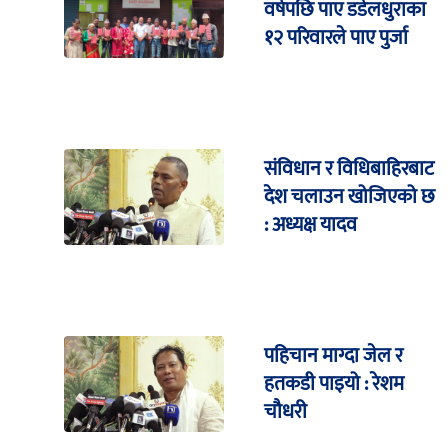
वर्षपछि पाए डडेलधुराका
१२ परिवारले पाए पुर्जा
संविधान र विधिबाहिरबाट
देश चलाउन खोजिएको छ
: अध्यक्ष यादव
पहिचान माग्दा जेल र
हतकडी पाइयो : रेशम
चौधरी