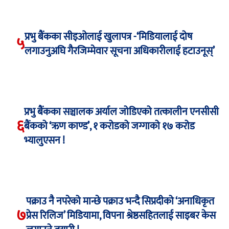
प्रभु बैंकका सीइओलाई खुलापत्र -‘मिडियालाई दोष
५
लगाउनुअघि गैरजिम्मेवार सूचना अधिकारीलाई हटाउनूस्’
प्रभु बैंकका सञ्चालक अर्याल जोडिएको तत्कालीन एनसीसी
६
बैंकको ‘ऋण काण्ड’, १ करोडको जग्गाको १७ करोड
भ्यालुएसन !
पक्राउ नै नपरेको मान्छे पक्राउ भन्दै सिप्रदीको ‘अनाधिकृत
७
प्रेस रिलिज’ मिडियामा, विपना श्रेष्ठसहितलाई साइबर केस