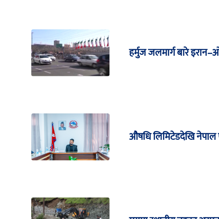
हर्मुज जलमार्ग बारे इरा
औषधि लिमिटेडदेखि नेपाल ए