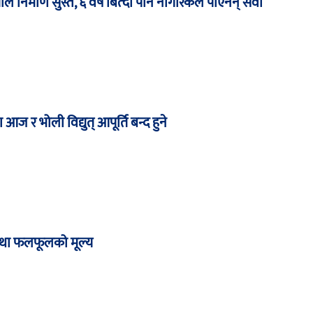
ल निर्माण सुस्त, ६ वर्ष बित्दा पनि नागरिकले पाएनन् सेवा
आज र भोली विद्युत् आपूर्ति बन्द हुने
था फलफूलको मूल्य