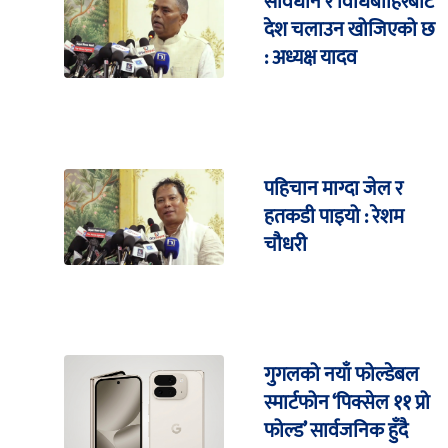
संविधान र विधिबाहिरबाट
देश चलाउन खोजिएको छ
: अध्यक्ष यादव
पहिचान माग्दा जेल र
हतकडी पाइयो : रेशम
चौधरी
गुगलको नयाँ फोल्डेबल
स्मार्टफोन ‘पिक्सेल ११ प्रो
फोल्ड’ सार्वजनिक हुँदै