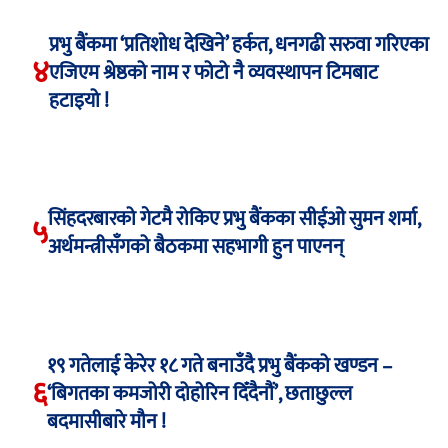
प्रभु बैंकमा ‘प्रतिशोध देखिने’ हर्कत, धनगढी सरुवा गरिएका
४
एजिएम श्रेष्ठको नाम र फोटो नै व्यवस्थापन टिमबाट
हटाइयो !
सिंहदरबारको गेटमै रोकिए प्रभु बैंकका सीईओ सुमन शर्मा,
५
अर्थमन्त्रीसँगको बैठकमा सहभागी हुन पाएनन्
१९ गतेलाई केरेर १८ गते बनाउँदै प्रभु बैंकको खण्डन –
६
‘बिगतका कमजोरी दोहोरिन दिँदैनौं’, छताछुल्ल
बदमासीबारे मौन !