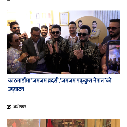
काठमाडौंमा ‘जमजम ब्रदर्स’, ‘जमजम पफ्र्युम्स नेपाल’को
उद्घाटन
अर्थ खबर