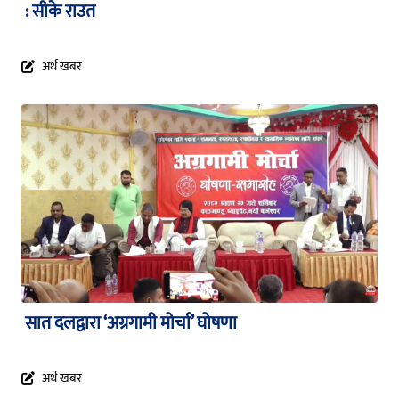
: सीके राउत
अर्थ खबर
सात दलद्वारा ‘अग्रगामी मोर्चा’ घोषणा
अर्थ खबर