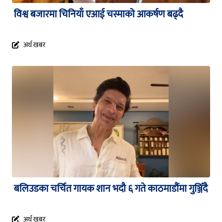
विश्व बजारमा चिनियाँ एआई चस्माको आकर्षण बढ्दै
अर्थ खबर
बलिउडका चर्चित गायक शान भदौ ६ गते काठमाडौंमा गुञ्जिँदै
अर्थ खबर