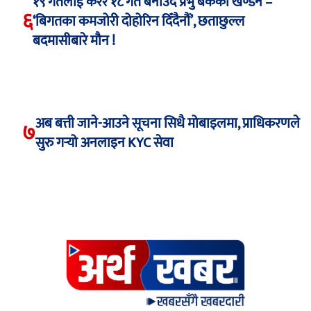
१९ गतेलाई केरेर १८ गते बनाउँदै प्रभु बैंकको खण्डन –
६
‘बिगतका कमजोरी दोहोरिन दिँदैनौं’, छताछुल्ल
बदमासीबारे मौन !
अब बत्ती जाने-आउने सूचना सिधै मोबाइलमा, प्राधिकरणले
७
सुरु गर्‍यो अनलाइन KYC सेवा