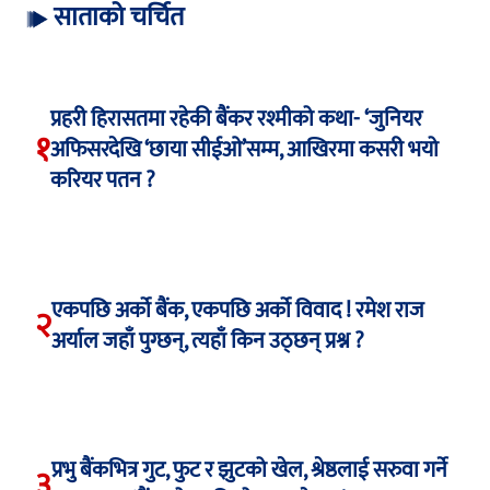
साताको चर्चित
प्रहरी हिरासतमा रहेकी बैंकर रश्मीको कथा- ‘जुनियर
१
अफिसरदेखि ‘छाया सीईओ’सम्म, आखिरमा कसरी भयो
करियर पतन ?
एकपछि अर्को बैंक, एकपछि अर्को विवाद ! रमेश राज
२
अर्याल जहाँ पुग्छन्, त्यहाँ किन उठ्छन् प्रश्न ?
प्रभु बैंकभित्र गुट, फुट र झुटको खेल, श्रेष्ठलाई सरुवा गर्ने
३