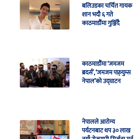
बलिउडका चर्चित गायक
शान भदौ ६ गते
काठमाडौंमा गुञ्जिँदै
काठमाडौंमा ‘जमजम
ब्रदर्स’, ‘जमजम पफ्र्युम्स
नेपाल’को उद्घाटन
नेपालले आरोग्य
पर्यटनबाट थप ३० लाख